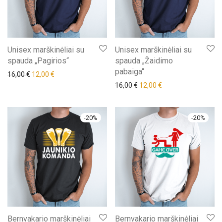
Unisex marškinėliai su
Unisex marškinėliai su
spauda „Pagirios“
spauda „Žaidimo
pabaiga“
Original price was: 16,00 €.
Current price is: 12,00 €.
16,00
€
12,00
€
Original price was: 16,00 €.
Current price is: 12,
16,00
€
12,00
€
-
20
%
-
20
%
Bernvakario marškinėliai
Bernvakario marškinėliai