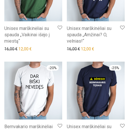
Unisex marškinėliai su
Unisex marškinėliai su
spauda „Vaikinai išėjo į
spauda „Amžinai? O,
miestą“
velnias!“
Original price was: 16,00 €.
Current price is: 12,00 €.
Original price was: 16,00 €.
Current price is: 12,
16,00
€
12,00
€
16,00
€
12,00
€
-
20
%
-
25
%
Bernvakario marškinėliai
Unisex marškinėliai su