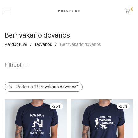
0
Bernvakario dovanos
Parduotuvė
/
Dovanos
/
Bernvakario dovanos
Filtruoti
Rodoma
“Bernvakario dovanos”
-
25
%
-
25
%