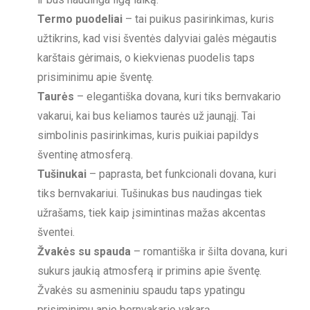
Termo puodeliai
– tai puikus pasirinkimas, kuris
užtikrins, kad visi šventės dalyviai galės mėgautis
karštais gėrimais, o kiekvienas puodelis taps
prisiminimu apie šventę.
Taurės
– elegantiška dovana, kuri tiks bernvakario
vakarui, kai bus keliamos taurės už jaunąjį. Tai
simbolinis pasirinkimas, kuris puikiai papildys
šventinę atmosferą.
Tušinukai
– paprasta, bet funkcionali dovana, kuri
tiks bernvakariui. Tušinukas bus naudingas tiek
užrašams, tiek kaip įsimintinas mažas akcentas
šventei.
Žvakės su spauda
– romantiška ir šilta dovana, kuri
sukurs jaukią atmosferą ir primins apie šventę.
Žvakės su asmeniniu spaudu taps ypatingu
prisiminimu apie bernvakario vakarą.