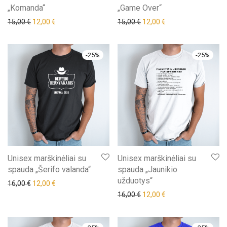
„Komanda“
„Game Over“
Original price was: 15,00 €.
Current price is: 12,00 €.
Original price was: 15,00 €.
Current price is: 12,
15,00
€
12,00
€
15,00
€
12,00
€
-
25
%
-
25
%
Unisex marškinėliai su
Unisex marškinėliai su
spauda „Šerifo valanda“
spauda „Jaunikio
užduotys“
Original price was: 16,00 €.
Current price is: 12,00 €.
16,00
€
12,00
€
Original price was: 16,00 €.
Current price is: 12,
16,00
€
12,00
€