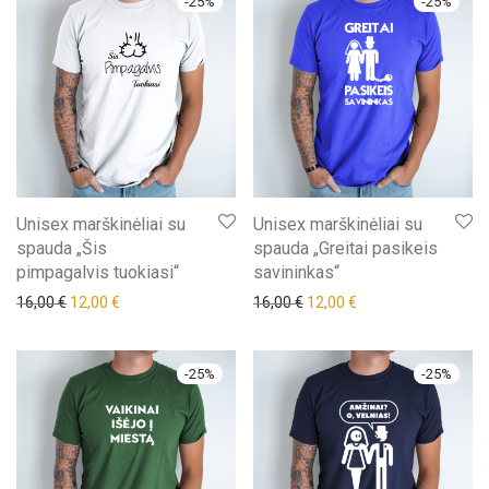
-
25
%
-
25
%
Unisex marškinėliai su
Unisex marškinėliai su
spauda „Šis
spauda „Greitai pasikeis
pimpagalvis tuokiasi“
savininkas“
Original price was: 16,00 €.
Current price is: 12,00 €.
Original price was: 16,00 €.
Current price is: 12,
16,00
€
12,00
€
16,00
€
12,00
€
-
25
%
-
25
%