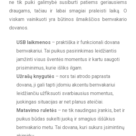
ne tik puiki galimybė susiburti patiems geriausiems
draugams, tačiau ir labai smagiai praleisti laiką. O
viskam vainikuoti yra būtinos šmaikščios bernvakario
dovanos.
USB laikmenos
– praktiška ir funkcionali dovana
bernvakariui. Tai puikus pasirinkimas leidžiantis
įamžinti visus šventės momentus ir kartu saugoti
prisiminimus, kurie išliks ilgam.
Užrašų knygutės
– nors tai atrodo paprasta
dovana, ji gali tapti įdomiu akcentu bernvakariui
leidžiančiu užfiksuoti svarbiausius momentus,
juokingas situacijas ar net planus ateičiai.
Matavimo ruletės
– ne tik naudingas įrankis, bet ir
puikus būdas sukelti juoką ir smagius iššūkius
bernvakario metu. Tai dovana, kuri sukurs įsimintinų
akimirkų.