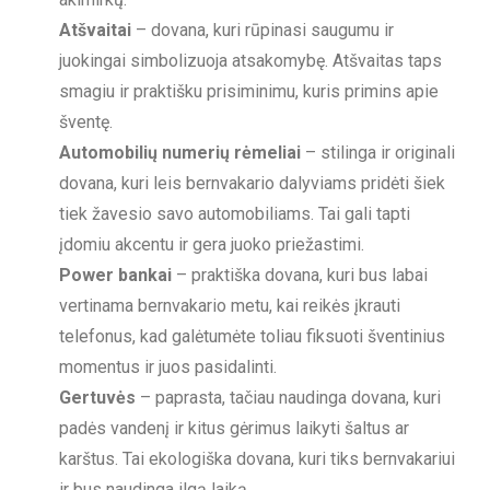
Atšvaitai
– dovana, kuri rūpinasi saugumu ir
juokingai simbolizuoja atsakomybę. Atšvaitas taps
smagiu ir praktišku prisiminimu, kuris primins apie
šventę.
Automobilių numerių rėmeliai
– stilinga ir originali
dovana, kuri leis bernvakario dalyviams pridėti šiek
tiek žavesio savo automobiliams. Tai gali tapti
įdomiu akcentu ir gera juoko priežastimi.
Power bankai
– praktiška dovana, kuri bus labai
vertinama bernvakario metu, kai reikės įkrauti
telefonus, kad galėtumėte toliau fiksuoti šventinius
momentus ir juos pasidalinti.
Gertuvės
– paprasta, tačiau naudinga dovana, kuri
padės vandenį ir kitus gėrimus laikyti šaltus ar
karštus. Tai ekologiška dovana, kuri tiks bernvakariui
ir bus naudinga ilgą laiką.