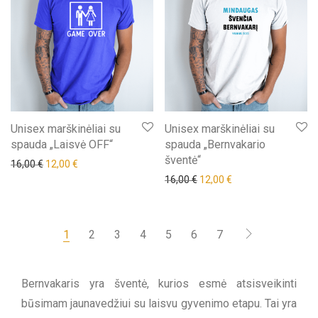
Unisex marškinėliai su
Unisex marškinėliai su
spauda „Laisvė OFF“
spauda „Bernvakario
šventė“
Original price was: 16,00 €.
Current price is: 12,00 €.
16,00
€
12,00
€
Original price was: 16,00 €.
Current price is: 12,
16,00
€
12,00
€
1
2
3
4
5
6
7
Bernvakaris yra šventė, kurios esmė atsisveikinti
būsimam jaunavedžiui su laisvu gyvenimo etapu. Tai yra