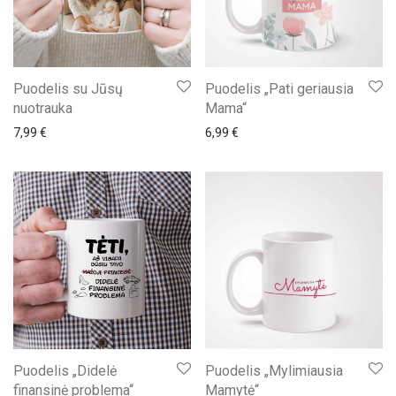
Puodelis su Jūsų
Puodelis „Pati geriausia
nuotrauka
Mama“
7,99
€
6,99
€
Puodelis „Didelė
Puodelis „Mylimiausia
finansinė problema“
Mamytė“