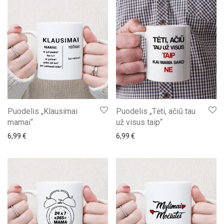
Puodelis „Klausimai
Puodelis „Tėti, ačiū tau
mamai“
už visus taip“
6,99
€
6,99
€