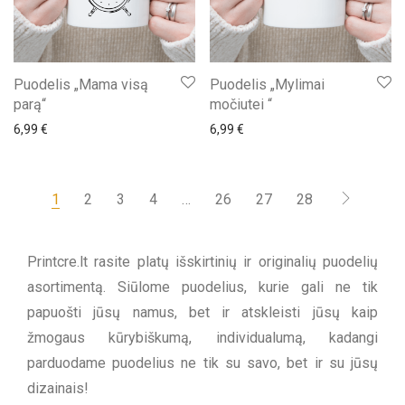
Puodelis „Mama visą
Puodelis „Mylimai
parą“
močiutei “
6,99
€
6,99
€
1
2
3
4
…
26
27
28
Printcre.lt rasite platų išskirtinių ir originalių puodelių
asortimentą. Siūlome puodelius, kurie gali ne tik
papuošti jūsų namus, bet ir atskleisti jūsų kaip
žmogaus kūrybiškumą, individualumą, kadangi
parduodame puodelius ne tik su savo, bet ir su jūsų
dizainais!