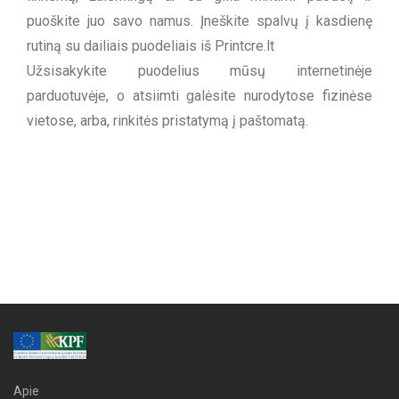
puoškite juo savo namus. Įneškite spalvų į kasdienę
rutiną su dailiais puodeliais iš Printcre.lt
Užsisakykite puodelius mūsų internetinėje
parduotuvėje, o atsiimti galėsite nurodytose fizinėse
vietose, arba, rinkitės pristatymą į paštomatą.
Apie