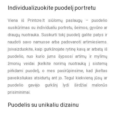
Individualizuokite puodelį portretu
Viena iš Printcre.lt siūlomų paslaugų – puodelio
susikūrimas su individualiu portretu, šeimos, gyvūno ar
draugų nuotrauka. Susikurti tokį puodelį galite patys ir
naudoti savo namuose arba padovanoti artimiesiems.
Įsivaizduokite, kaip gurkšnojate rytinę kavą ar arbatą iš
puodelio, nuo kurio jums šypsosi artimų ir mylimų
žmonių veidai. Įkelkite norimą nuotrauką į sistemą
pirkdami puodelį, o mes pasirūpinsime, kad įkeltas
paveiksliukas atsidurtų ant jo. Tegul kiekvieną jūsų ar
puodelio gavėjo gurkšnį lydi širdžiai malonūs
prisiminimai.
Puodelis su unikaliu dizainu