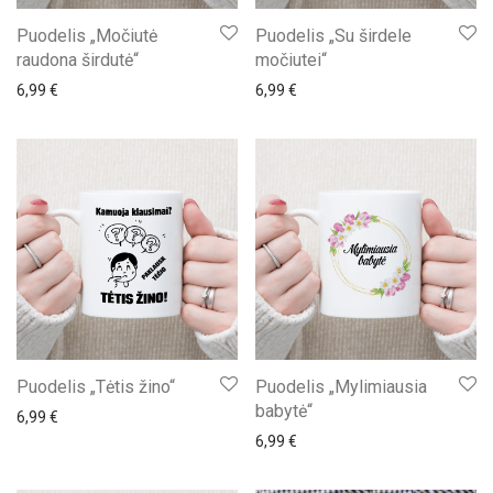
Puodelis „Močiutė
Puodelis „Su širdele
raudona širdutė“
močiutei“
6,99
€
6,99
€
Puodelis „Tėtis žino“
Puodelis „Mylimiausia
babytė“
6,99
€
6,99
€