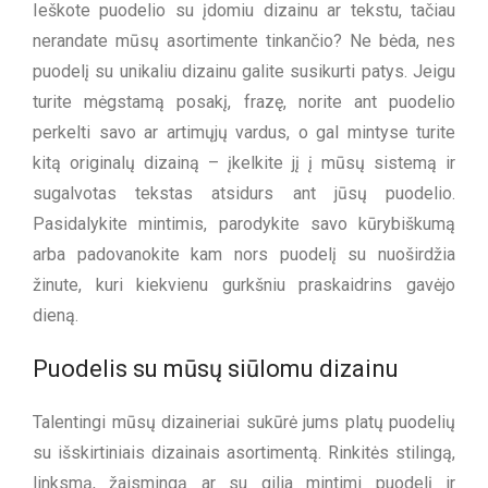
Ieškote puodelio su įdomiu dizainu ar tekstu, tačiau
nerandate mūsų asortimente tinkančio? Ne bėda, nes
puodelį su unikaliu dizainu galite susikurti patys. Jeigu
turite mėgstamą posakį, frazę, norite ant puodelio
perkelti savo ar artimųjų vardus, o gal mintyse turite
kitą originalų dizainą – įkelkite jį į mūsų sistemą ir
sugalvotas tekstas atsidurs ant jūsų puodelio.
Pasidalykite mintimis, parodykite savo kūrybiškumą
arba padovanokite kam nors puodelį su nuoširdžia
žinute, kuri kiekvienu gurkšniu praskaidrins gavėjo
dieną.
Puodelis su mūsų siūlomu dizainu
Talentingi mūsų dizaineriai sukūrė jums platų puodelių
su išskirtiniais dizainais asortimentą. Rinkitės stilingą,
linksmą, žaismingą ar su gilia mintimi puodelį ir