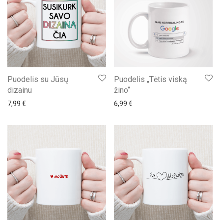
Puodelis su Jūsų
Puodelis „Tėtis viską
dizainu
žino“
7,99
€
6,99
€