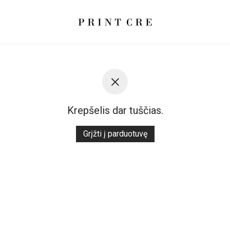
Krepšelis dar tuščias.
Grįžti į parduotuvę