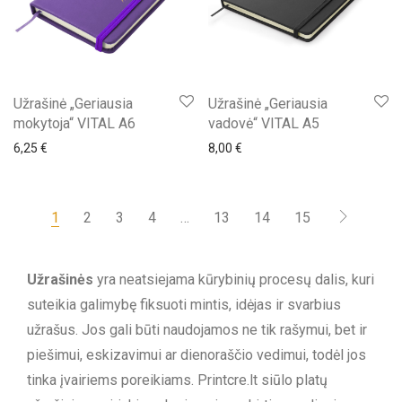
Užrašinė „Geriausia
Užrašinė „Geriausia
mokytoja“ VITAL A6
vadovė“ VITAL A5
6,25
€
8,00
€
1
2
3
4
…
13
14
15
Užrašinės
yra neatsiejama kūrybinių procesų dalis, kuri
suteikia galimybę fiksuoti mintis, idėjas ir svarbius
užrašus. Jos gali būti naudojamos ne tik rašymui, bet ir
piešimui, eskizavimui ar dienoraščio vedimui, todėl jos
tinka įvairiems poreikiams. Printcre.lt siūlo platų