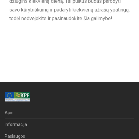
džiugins kiekvieną dieną. Tai puikus būdas parodyti
savo kūrybiškumą ir padaryti kiekvieną užrašą ypatingą,
todėl nedvejokite ir pasinaudokite šia galimybe!
Apie
Informacija
Paslaugos