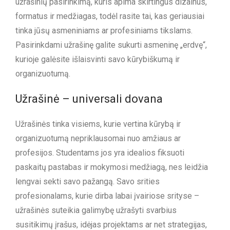
užrašinių pasirinkimą, kuris apima skirtingus dizainus,
formatus ir medžiagas, todėl rasite tai, kas geriausiai
tinka jūsų asmeniniams ar profesiniams tikslams.
Pasirinkdami užrašinę galite sukurti asmeninę „erdvę“,
kurioje galėsite išlaisvinti savo kūrybiškumą ir
organizuotumą.
Užrašinė – universali dovana
Užrašinės tinka visiems, kurie vertina kūrybą ir
organizuotumą nepriklausomai nuo amžiaus ar
profesijos. Studentams jos yra idealios fiksuoti
paskaitų pastabas ir mokymosi medžiagą, nes leidžia
lengvai sekti savo pažangą. Savo srities
profesionalams, kurie dirba labai įvairiose srityse –
užrašinės suteikia galimybę užrašyti svarbius
susitikimų įrašus, idėjas projektams ar net strategijas,