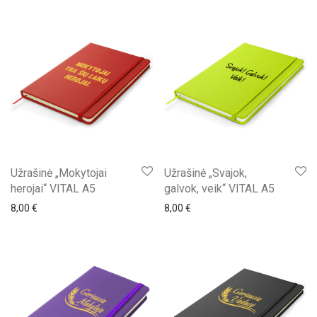
Užrašinė „Mokytojai
Užrašinė „Svajok,
herojai“ VITAL A5
galvok, veik“ VITAL A5
8,00
€
8,00
€