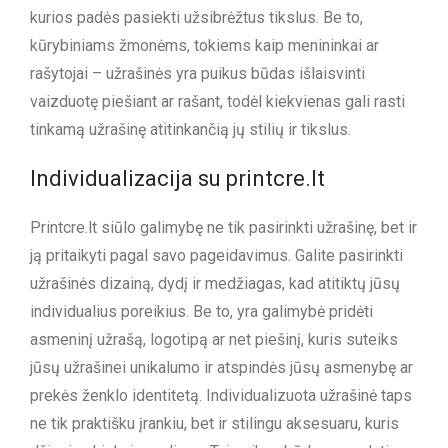
kurios padės pasiekti užsibrėžtus tikslus. Be to,
kūrybiniams žmonėms, tokiems kaip menininkai ar
rašytojai – užrašinės yra puikus būdas išlaisvinti
vaizduotę piešiant ar rašant, todėl kiekvienas gali rasti
tinkamą užrašinę atitinkančią jų stilių ir tikslus.
Individualizacija su printcre.lt
Printcre.lt siūlo galimybę ne tik pasirinkti užrašinę, bet ir
ją pritaikyti pagal savo pageidavimus. Galite pasirinkti
užrašinės dizainą, dydį ir medžiagas, kad atitiktų jūsų
individualius poreikius. Be to, yra galimybė pridėti
asmeninį užrašą, logotipą ar net piešinį, kuris suteiks
jūsų užrašinei unikalumo ir atspindės jūsų asmenybę ar
prekės ženklo identitetą. Individualizuota užrašinė taps
ne tik praktišku įrankiu, bet ir stilingu aksesuaru, kuris