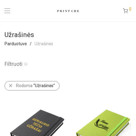
0
Užrašinės
Parduotuvė
/
Užrašinės
Filtruoti
Rodoma
“Užrašinės”