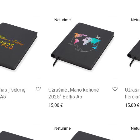
lias į sėkmę
Užrašinė „Mano kelionė
Užraši
 A5
2025“ Bellis A5
herojai
15,00
€
15,00
€