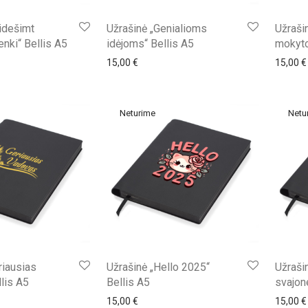
idešimt
Užrašinė „Genialioms
Užraši
nki“ Bellis A5
idėjoms“ Bellis A5
mokyto
15,00
€
15,00
€
riausias
Užrašinė „Hello 2025“
Užraši
lis A5
Bellis A5
svajon
15,00
€
15,00
€