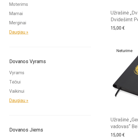
Moterims
Užrašinė „Dv
Mamai
Dvidešimt Pe
Merginai
15,00
€
Daugiau »
Dovanos Vyrams
Vyrams
Tėčiui
Vaikinui
Daugiau »
Užrašinė „Ge
vadovas“ Bel
Dovanos Jiems
15,00
€