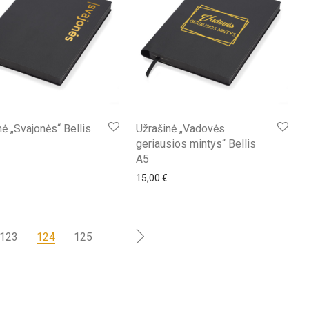
nė „Svajonės“ Bellis
Užrašinė „Vadovės
geriausios mintys“ Bellis
A5
15,00
€
123
124
125