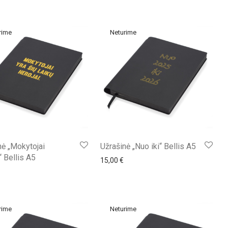
nė „Mokytojai
Užrašinė „Nuo iki“ Bellis A5
“ Bellis A5
15,00
€