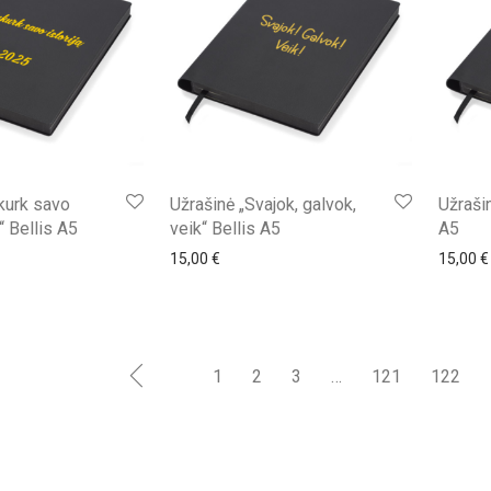
kurk savo
Užrašinė „Svajok, galvok,
Užraši
“ Bellis A5
veik“ Bellis A5
A5
15,00
€
15,00
€
1
2
3
…
121
122