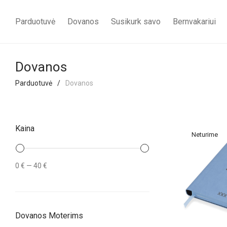
Parduotuvė
Dovanos
Susikurk savo
Bernvakariui
Dovanos
Parduotuvė
/
Dovanos
Kaina
Min
Maks
0 €
—
40 €
kaina
kaina
Dovanos Moterims