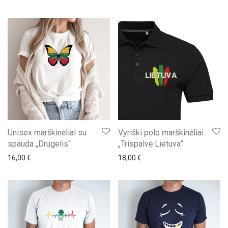
Unisex marškinėliai su
Vyriški polo marškinėliai
spauda „Drugelis“
„Trispalvė Lietuva”
16,00
€
18,00
€