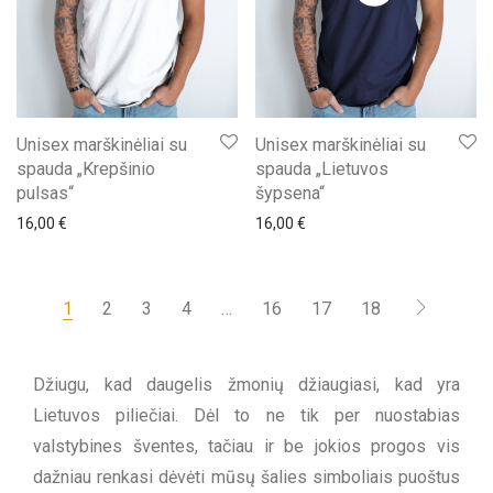
Unisex marškinėliai su
Unisex marškinėliai su
spauda „Krepšinio
spauda „Lietuvos
pulsas“
šypsena“
16,00
€
16,00
€
1
2
3
4
…
16
17
18
Džiugu, kad daugelis žmonių džiaugiasi, kad yra
Lietuvos piliečiai. Dėl to ne tik per nuostabias
valstybines šventes, tačiau ir be jokios progos vis
dažniau renkasi dėvėti mūsų šalies simboliais puoštus