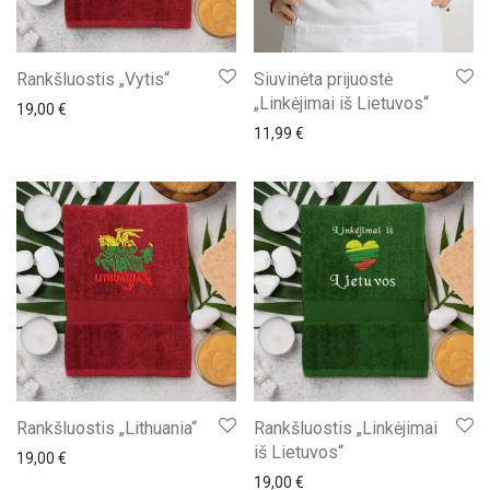
Rankšluostis „Vytis“
Siuvinėta prijuostė
„Linkėjimai iš Lietuvos“
19,00
€
11,99
€
Rankšluostis „Lithuania“
Rankšluostis „Linkėjimai
iš Lietuvos“
19,00
€
19,00
€