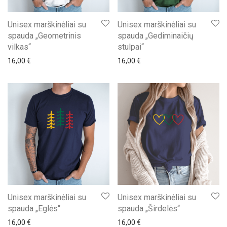
Unisex marškinėliai su
Unisex marškinėliai su
spauda „Geometrinis
spauda „Gediminaičių
vilkas“
stulpai“
16,00
€
16,00
€
Unisex marškinėliai su
Unisex marškinėliai su
spauda „Eglės“
spauda „Širdelės“
16,00
€
16,00
€