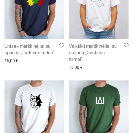
Unisex marškinėliai su
Vaikiški marškinėliai su
spauda „Lietuvos ruduo“
spauda „Gimtinės
namai“
16,00
€
13,00
€