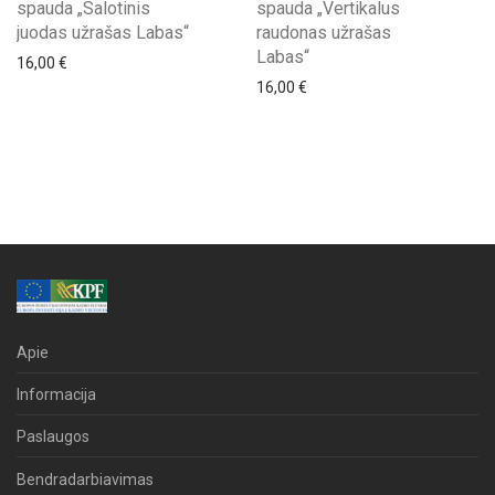
spauda „Salotinis
spauda „Vertikalus
juodas užrašas Labas“
raudonas užrašas
Labas“
16,00
€
16,00
€
Apie
Informacija
Paslaugos
Bendradarbiavimas