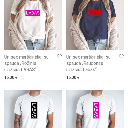
Unisex marškinėliai su
Unisex marškinėliai su
spauda „Rožinis
spauda „Raudonas
užrašas LABAS“
užrašas Labas“
16,00
€
16,00
€