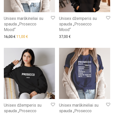
Unisex marškinėliai su
Unisex džemperis su
spauda „Prosecco
spauda „Prosecco
Mood“
Mood“
Original price was: 16,00 €.
Current price is: 11,00 €.
16,00
€
11,00
€
37,00
€
Unisex džemperis su
Unisex marškinėliai su
spauda „Prosecco
spauda „Prosecco