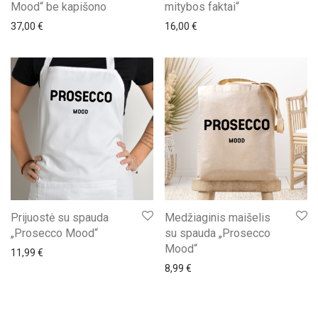
Mood“ be kapišono
mitybos faktai“
37,00
€
16,00
€
Prijuostė su spauda
Medžiaginis maišelis
„Prosecco Mood“
su spauda „Prosecco
Mood“
11,99
€
8,99
€