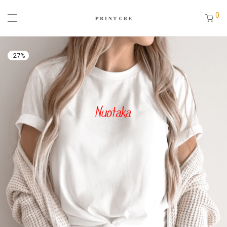
0
-
27
%