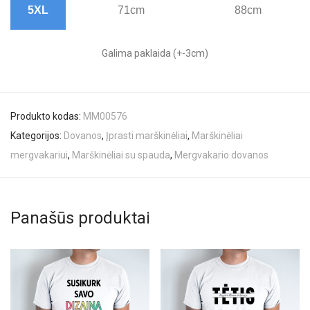
5XL
71cm
88cm
Galima paklaida (+-3cm)
Produkto kodas:
MM00576
Kategorijos:
Dovanos
,
Įprasti marškinėliai
,
Marškinėliai
mergvakariui
,
Marškinėliai su spauda
,
Mergvakario dovanos
Panašūs produktai