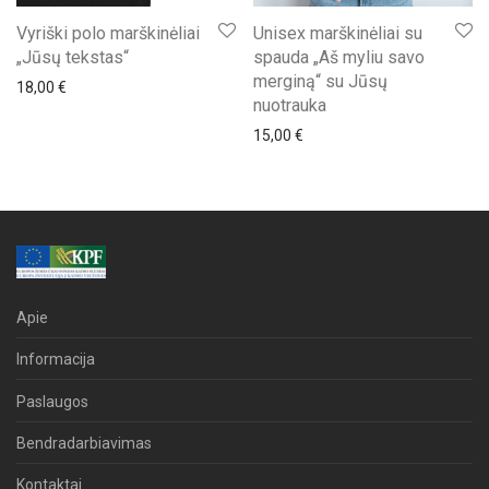
Vyriški polo marškinėliai
Unisex marškinėliai su
„Jūsų tekstas“
spauda „Aš myliu savo
merginą“ su Jūsų
18,00
€
nuotrauka
15,00
€
Apie
Informacija
Paslaugos
Bendradarbiavimas
Kontaktai