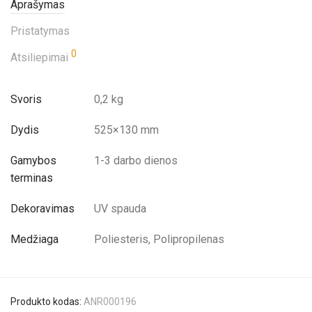
Aprašymas
Pristatymas
0
Atsiliepimai
Svoris
0,2 kg
Dydis
525×130 mm
Gamybos
1-3 darbo dienos
terminas
Dekoravimas
UV spauda
Medžiaga
Poliesteris, Polipropilenas
Produkto kodas:
ANR000196