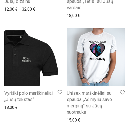
Jūsų dizainu
spauda „Tėtis“ su Jūsų
vardais
Price range: 12,00 € through 32,00 €
12,00
€
–
32,00
€
18,00
€
Vyriški polo marškinėliai
Unisex marškinėliai su
„Jūsų tekstas“
spauda „Aš myliu savo
merginą“ su Jūsų
18,00
€
nuotrauka
15,00
€