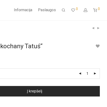
0
0
Informacija
Paslaugos
Ukochany Tatuś“
Į krepšelį