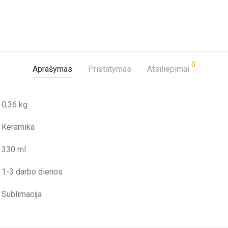
0
Aprašymas
Pristatymas
Atsiliepimai
0,36 kg
Keramika
330 ml
1-3 darbo dienos
Sublimacija