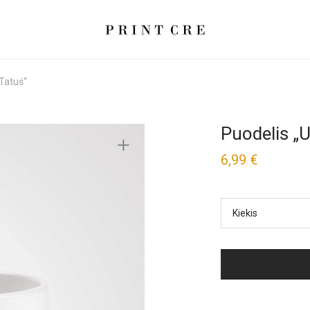
Tatuś“
Puodelis „
6,99
€
Kiekis