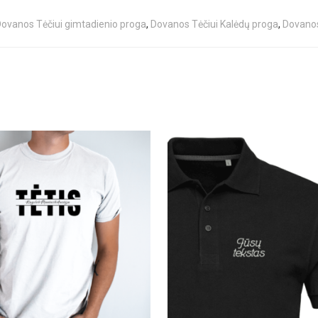
ovanos Tėčiui gimtadienio proga
,
Dovanos Tėčiui Kalėdų proga
,
Dovano