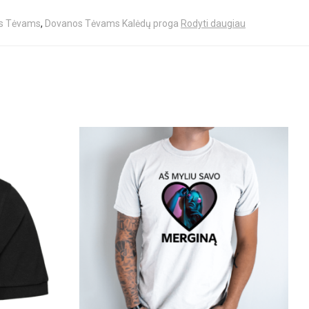
s Tėvams
,
Dovanos Tėvams Kalėdų proga
Rodyti daugiau