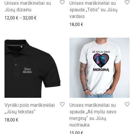
Unisex marškinėliai su
Unisex marškinėliai su
Jūsų dizainu
spauda „Tėtis“ su Jūsų
vardais
Price range: 12,00 € through 32,00 €
12,00
€
–
32,00
€
18,00
€
Vyriški polo marškinėliai
Unisex marškinėliai su
„Jūsų tekstas“
spauda „Aš myliu savo
merginą“ su Jūsų
18,00
€
nuotrauka
15,00
€