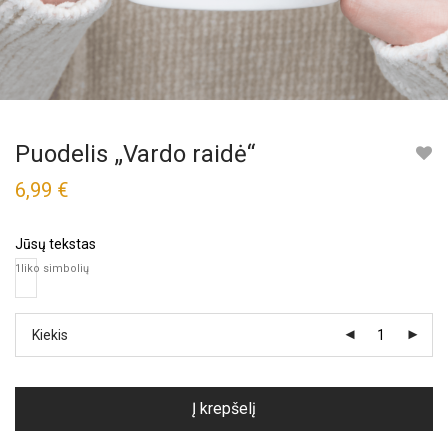
Puodelis „Vardo raidė“
6,99
€
Jūsų tekstas
1
liko simbolių
Kiekis
Į krepšelį