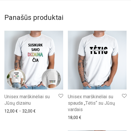
Panašūs produktai
Unisex marškinėliai su
Unisex marškinėliai su
Jūsų dizainu
spauda „Tėtis“ su Jūsų
vardais
Price range: 12,00 € through 32,00 €
12,00
€
–
32,00
€
18,00
€