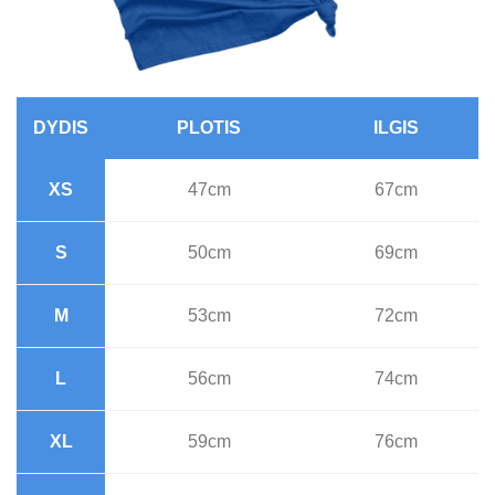
DYDIS
PLOTIS
ILGIS
XS
47cm
67cm
S
50cm
69cm
M
53cm
72cm
L
56cm
74cm
XL
59cm
76cm