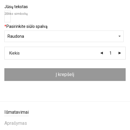
Jūsų tekstas
20
liko simbolių
*
Pasirinkite siūlo spalvą
Kiekis
Į krepšelį
Išmatavimai
Aprašymas