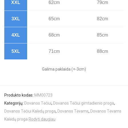
XXL
62cm
79cm
3XL
65cm
82cm
4XL
68cm
85cm
5XL
71cm
88cm
Galima paklaida (+-3cm)
Produkto kodas:
MM00723
Kategorijų:
Dovanos Tėčiui
,
Dovanos Tėčiui gimtadienio proga
,
Dovanos Tėčiui Kalėdų proga
,
Dovanos Tėvams
,
Dovanos Tėvams
Kalėdų proga
Rodyti daugiau