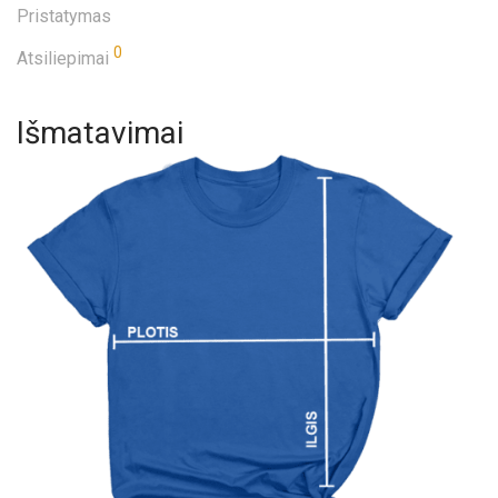
Pristatymas
0
Atsiliepimai
Išmatavimai