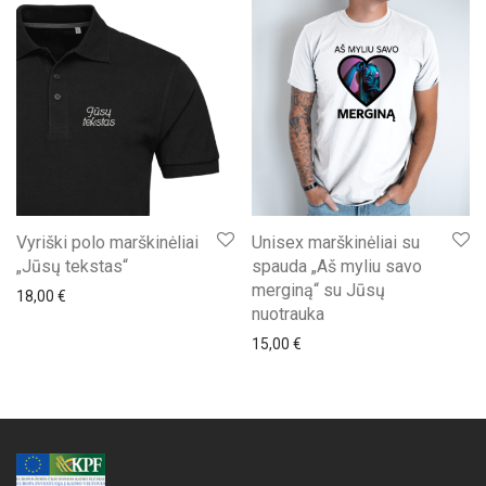
Vyriški polo marškinėliai
Unisex marškinėliai su
„Jūsų tekstas“
spauda „Aš myliu savo
merginą“ su Jūsų
18,00
€
nuotrauka
15,00
€