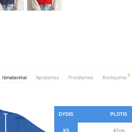
0
Išmatavimai
Aprašymas
Pristatymas
Atsiliepimai
DYDIS
PLOTIS
XS
47cm