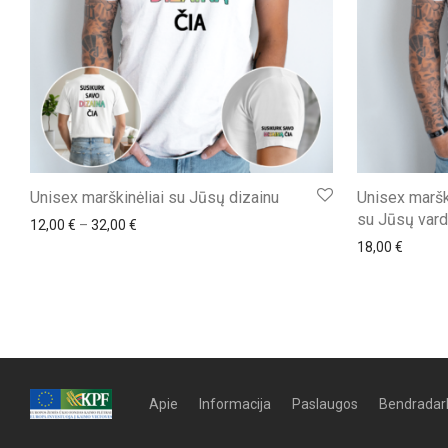
Unisex marškinėliai su Jūsų dizainu
Unisex marški
su Jūsų vard
Price range: 12,00 € through 32,00 €
12,00
€
–
32,00
€
18,00
€
Apie
Informacija
Paslaugos
Bendradar