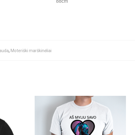
88cm
pauda
,
Moteriški marškinėliai