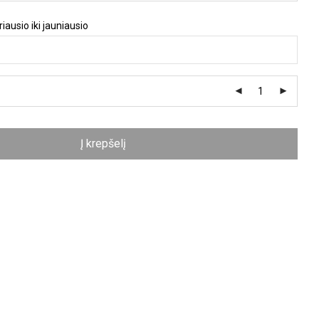
iausio iki jauniausio
Į krepšelį