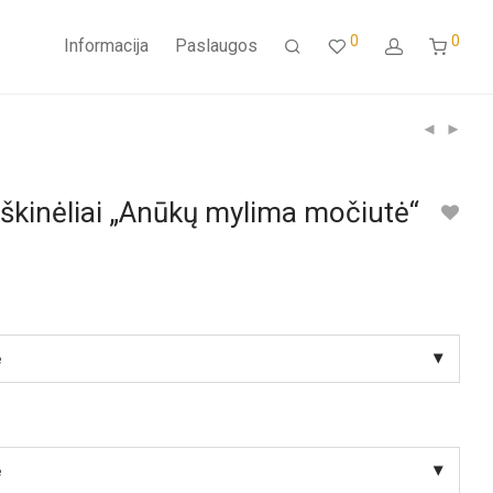
0
0
Informacija
Paslaugos
škinėliai „Anūkų mylima močiutė“