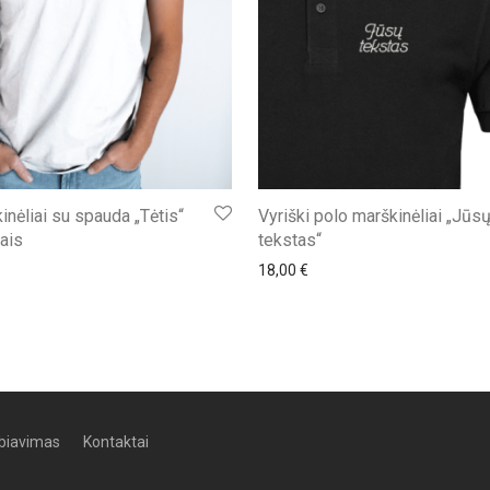
nėliai su spauda „Tėtis“
Vyriški polo marškinėliai „Jūs
ais
tekstas“
18,00
€
biavimas
Kontaktai