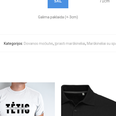
5XL
71cm
Galima paklaida (+-3cm)
Kategorijos:
Dovanos močiutei
,
Įprasti marškinėliai
,
Marškinėliai su s