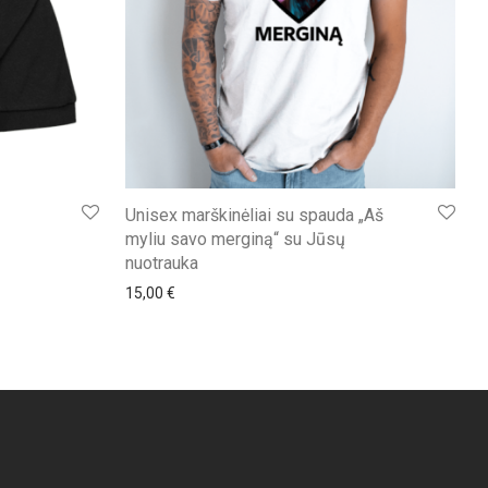
ų
Unisex marškinėliai su spauda „Aš
myliu savo merginą“ su Jūsų
nuotrauka
15,00
€