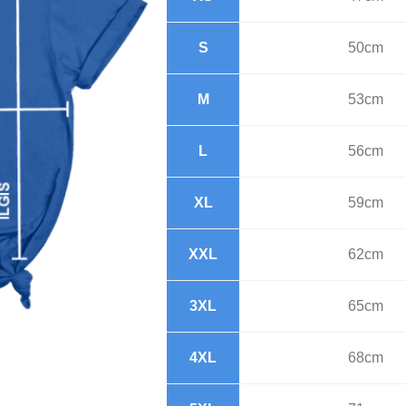
S
50cm
M
53cm
L
56cm
XL
59cm
XXL
62cm
3XL
65cm
4XL
68cm