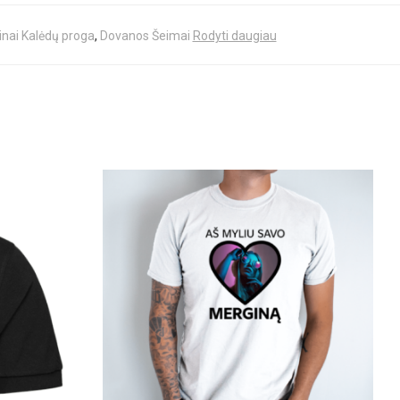
nai Kalėdų proga
,
Dovanos Šeimai
Rodyti daugiau