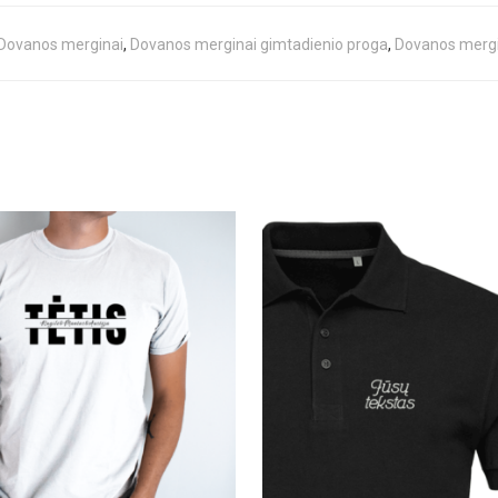
Dovanos merginai
,
Dovanos merginai gimtadienio proga
,
Dovanos mergi