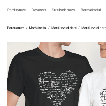
Parduotuvė
Dovanos
Susikurk savo
Bernvakariui
Parduotuvė
/
Marškinėliai
/
Marškinėliai skirti
/
Marškinėliai po