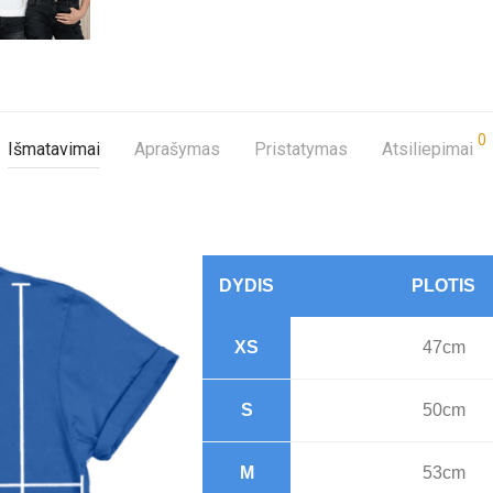
0
Išmatavimai
Aprašymas
Pristatymas
Atsiliepimai
DYDIS
PLOTIS
XS
47cm
S
50cm
M
53cm