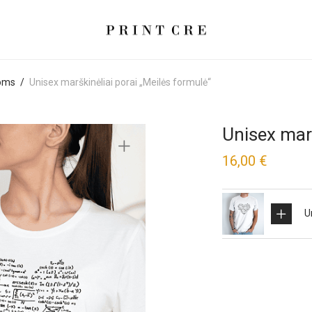
roms
/
Unisex marškinėliai porai „Meilės formulė“
Unisex marš
16,00
€
This
U
prod
has
mult
varia
The
opti
may