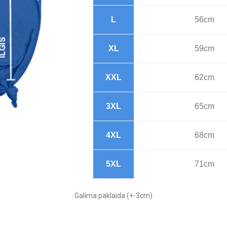
L
56cm
XL
59cm
XXL
62cm
3XL
65cm
4XL
68cm
5XL
71cm
Galima paklaida (+-3cm)