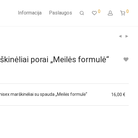
0
0
Informacija
Paslaugos
kinėliai porai „Meilės formulė“
nisex marškinėliai su spauda „Meilės formulė“
16,00
€
uct
iple
nts.
ons