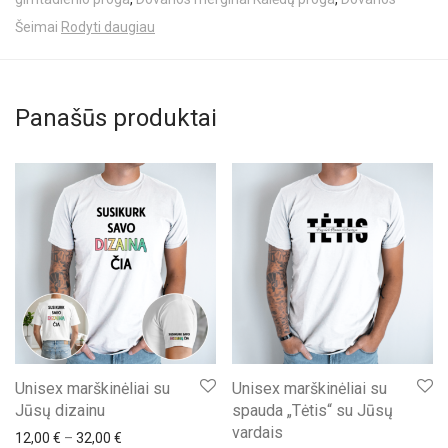
Šeimai
Rodyti daugiau
Panašūs produktai
Unisex marškinėliai su
Unisex marškinėliai su
Jūsų dizainu
spauda „Tėtis“ su Jūsų
vardais
Price range: 12,00 € through 32,00 €
12,00
€
–
32,00
€