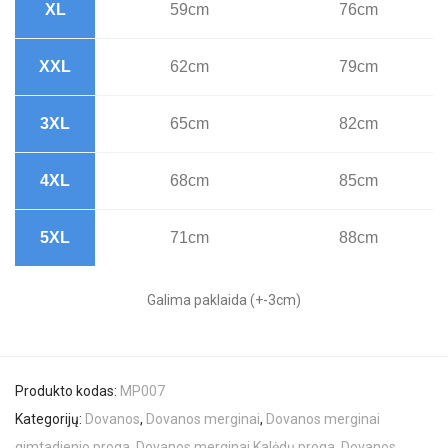
XL
59cm
76cm
XXL
62cm
79cm
3XL
65cm
82cm
4XL
68cm
85cm
5XL
71cm
88cm
Galima paklaida (+-3cm)
Produkto kodas:
MP007
Kategorijų:
Dovanos
,
Dovanos merginai
,
Dovanos merginai
gimtadienio proga
,
Dovanos merginai Kalėdų proga
,
Dovanos