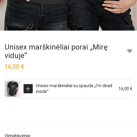
Unisex marškinėliai porai „Mirę
viduje“
16,00
€
Unisex marškinėliai su spauda „I'm dead
This
16,00
€
inside“
product
has
multiple
variants.
The
options
may
be
Išmatavimai