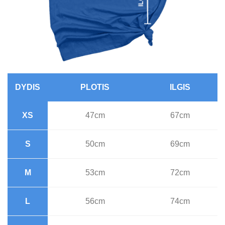
DYDIS
PLOTIS
ILGIS
XS
47cm
67cm
S
50cm
69cm
M
53cm
72cm
L
56cm
74cm