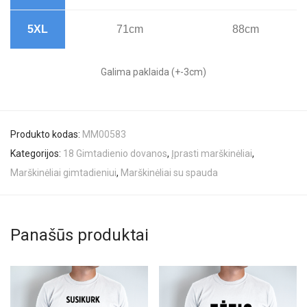
5XL
71cm
88cm
Galima paklaida (+-3cm)
Produkto kodas:
MM00583
Kategorijos:
18 Gimtadienio dovanos
,
Įprasti marškinėliai
,
Marškinėliai gimtadieniui
,
Marškinėliai su spauda
Panašūs produktai