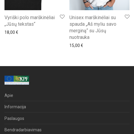
Vyriški polo marškinėliai
Unisex marškinėliai su
„Jūsų tekstas“
spauda „Aš myliu savo
merginą“ su Jūsų
18,00
€
nuotrauka
15,00
€
Apie
Informacija
Paslaugos
Bendradarbiavimas