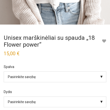
Unisex marškinėliai su spauda „18
Flower power“
15,00
€
Spalva
Dydis