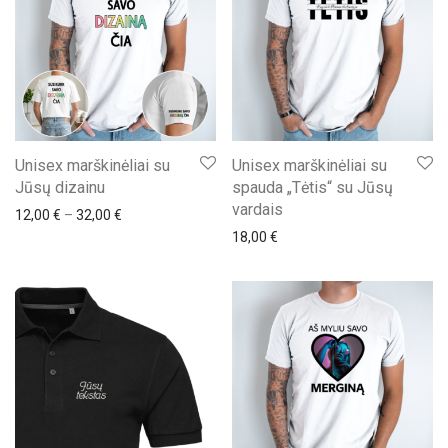
Unisex marškinėliai su
Unisex marškinėliai su
Jūsų dizainu
spauda „Tėtis“ su Jūsų
vardais
Price range: 12,00 € through 32,00 €
12,00
€
–
32,00
€
18,00
€