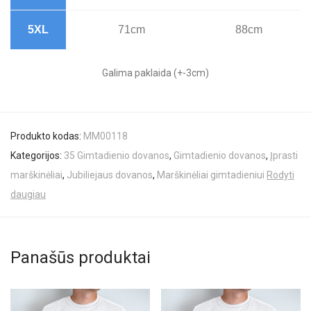
5XL
71cm
88cm
Galima paklaida (+-3cm)
Produkto kodas:
MM00118
Kategorijos:
35 Gimtadienio dovanos
,
Gimtadienio dovanos
,
Įprasti
marškinėliai
,
Jubiliejaus dovanos
,
Marškinėliai gimtadieniui
Rodyti
daugiau
Panašūs produktai