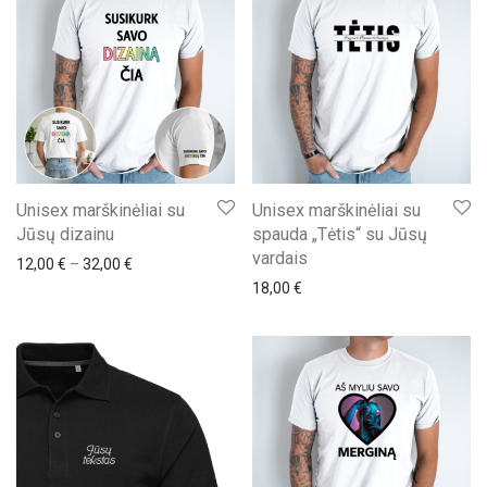
Unisex marškinėliai su
Unisex marškinėliai su
Jūsų dizainu
spauda „Tėtis“ su Jūsų
vardais
Price range: 12,00 € through 32,00 €
12,00
€
–
32,00
€
18,00
€