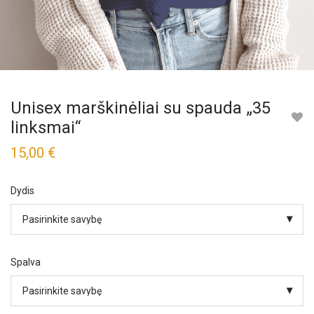
Unisex marškinėliai su spauda „35
linksmai“
15,00
€
Dydis
Spalva