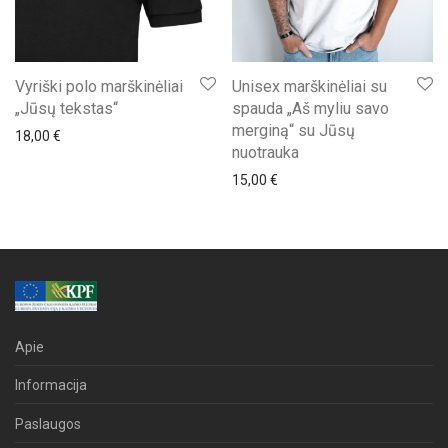
Vyriški polo marškinėliai
Unisex marškinėliai su
„Jūsų tekstas“
spauda „Aš myliu savo
merginą“ su Jūsų
18,00
€
nuotrauka
15,00
€
Apie
Informacija
Paslaugos