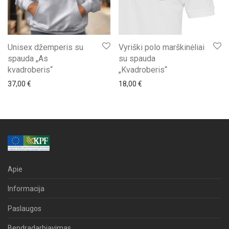
Unisex džemperis su
Vyriški polo marškinėliai
spauda „As
su spauda
kvadroberis“
„Kvadroberis“
37,00
€
18,00
€
Apie
Informacija
Paslaugos
Bendradarbiavimas