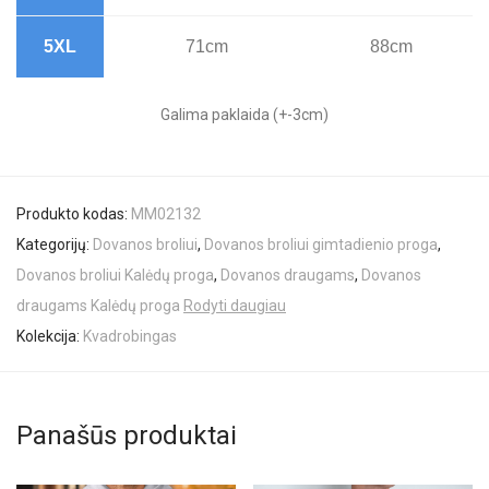
5XL
71cm
88cm
Galima paklaida (+-3cm)
Produkto kodas:
MM02132
Kategorijų:
Dovanos broliui
,
Dovanos broliui gimtadienio proga
,
Dovanos broliui Kalėdų proga
,
Dovanos draugams
,
Dovanos
draugams Kalėdų proga
Rodyti daugiau
Kolekcija:
Kvadrobingas
Panašūs produktai