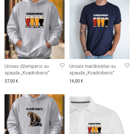
Unisex džemperis su
Unisex marškinėliai su
spauda „Kvadroberis“
spauda „Kvadroberis“
37,00
€
16,00
€