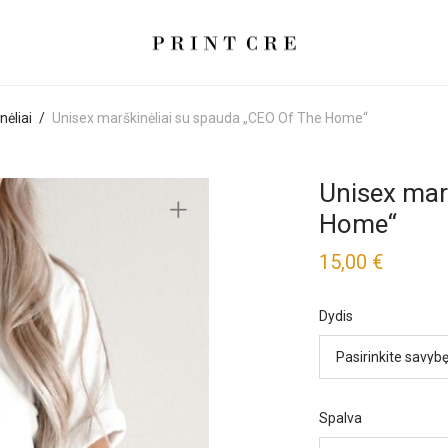
nėliai
/
Unisex marškinėliai su spauda „CEO Of The Home“
Unisex mar
Home“
15,00
€
Dydis
Spalva