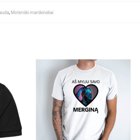
pauda
,
Moteriški marškinėliai