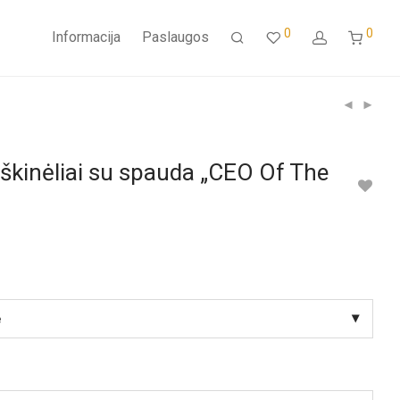
0
0
Informacija
Paslaugos
škinėliai su spauda „CEO Of The