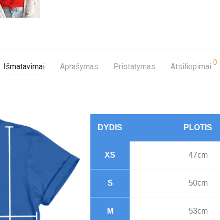
0
Išmatavimai
Aprašymas
Pristatymas
Atsiliepimai
DYDIS
PLOTIS
XS
47cm
S
50cm
M
53cm