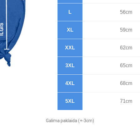
L
56cm
XL
59cm
XXL
62cm
3XL
65cm
4XL
68cm
5XL
71cm
Galima paklaida (+-3cm)