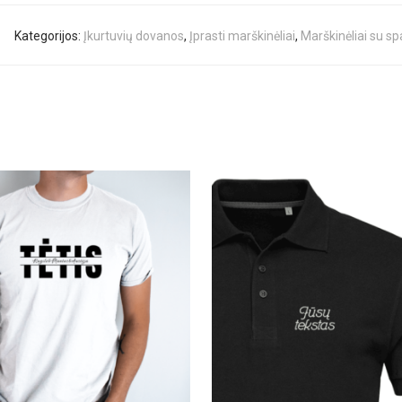
Kategorijos:
Įkurtuvių dovanos
,
Įprasti marškinėliai
,
Marškinėliai su s