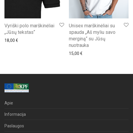
Vyriški polo marškinėliai
Unisex marškinėliai su
„Jūsų tekstas“
spauda „Aš myliu savo
merginą“ su Jūsų
18,00
€
nuotrauka
15,00
€
Apie
Informacija
Paslaugos