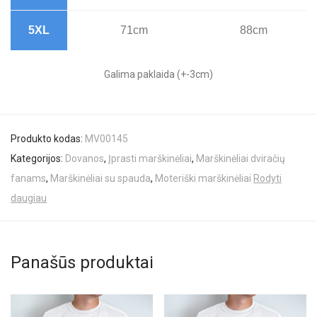
5XL
71cm
88cm
Galima paklaida (+-3cm)
Produkto kodas:
MV00145
Kategorijos:
Dovanos
,
Įprasti marškinėliai
,
Marškinėliai dviračių
fanams
,
Marškinėliai su spauda
,
Moteriški marškinėliai
Rodyti
daugiau
Panašūs produktai