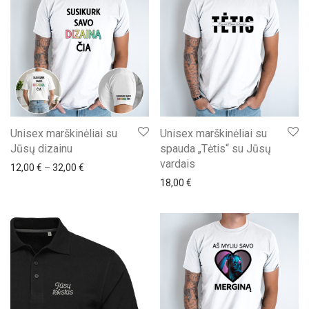
Unisex marškinėliai su
Unisex marškinėliai su
Jūsų dizainu
spauda „Tėtis“ su Jūsų
vardais
Price range: 12,00 € through 32,00 €
12,00
€
–
32,00
€
18,00
€