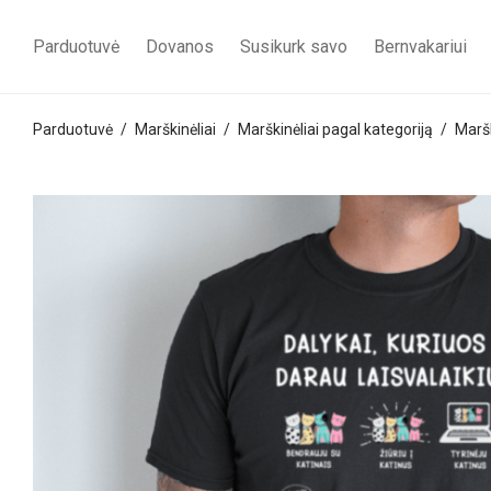
Parduotuvė
Dovanos
Susikurk savo
Bernvakariui
Parduotuvė
/
Marškinėliai
/
Marškinėliai pagal kategoriją
/
Maršk