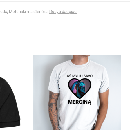
auda
,
Moteriški marškinėliai
Rodyti daugiau