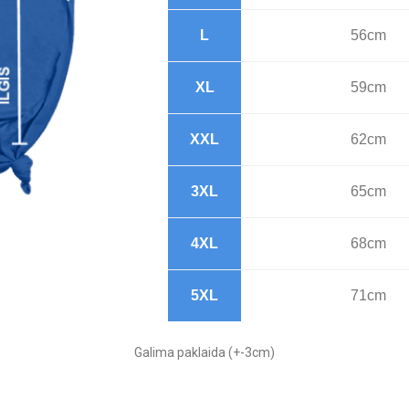
L
56cm
XL
59cm
XXL
62cm
3XL
65cm
4XL
68cm
5XL
71cm
Galima paklaida (+-3cm)