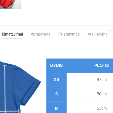
0
Išmatavimai
Aprašymas
Pristatymas
Atsiliepimai
DYDIS
PLOTIS
XS
47cm
S
50cm
M
53cm