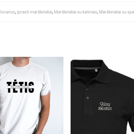
Dovanos
,
Įprasti marškinėliai
,
Marškinėliai su katinais
,
Marškinėliai su sp