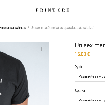
inėliai su katinais
/
Unisex marškinėliai su spauda „Laisvalaikis“
Unisex marš
15,00
€
Dydis
Spalva