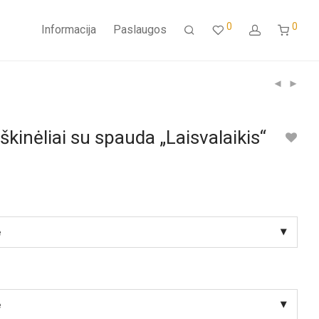
0
0
Informacija
Paslaugos
kinėliai su spauda „Laisvalaikis“