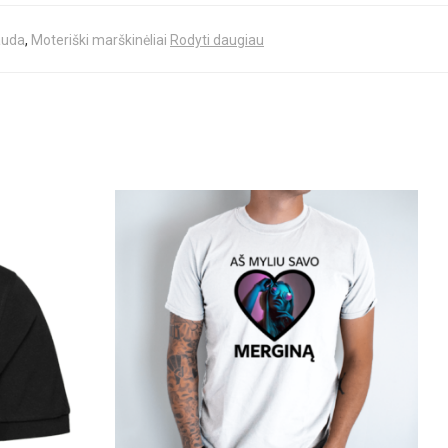
auda
,
Moteriški marškinėliai
Rodyti daugiau