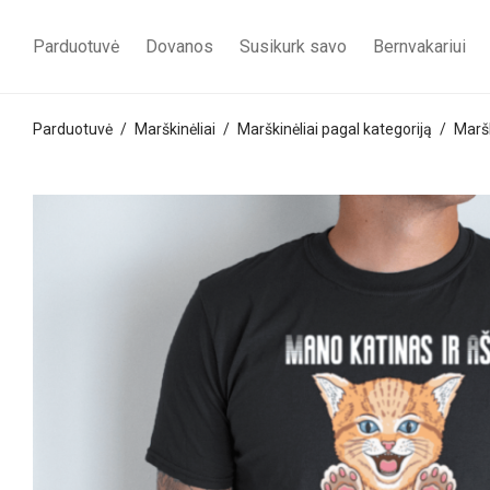
Parduotuvė
Dovanos
Susikurk savo
Bernvakariui
Parduotuvė
/
Marškinėliai
/
Marškinėliai pagal kategoriją
/
Maršk