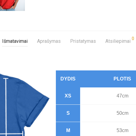
0
Išmatavimai
Aprašymas
Pristatymas
Atsiliepimai
DYDIS
PLOTIS
XS
47cm
S
50cm
M
53cm