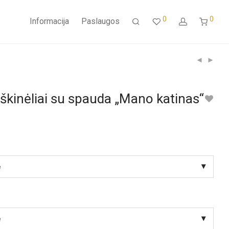
0
0
Informacija
Paslaugos
škinėliai su spauda „Mano katinas“