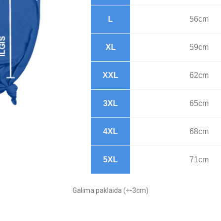
L
56cm
XL
59cm
XXL
62cm
3XL
65cm
4XL
68cm
5XL
71cm
Galima paklaida (+-3cm)