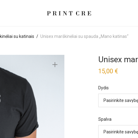
inėliai su katinais
/
Unisex marškinėliai su spauda „Mano katinas“
Unisex mar
15,00
€
Dydis
Spalva