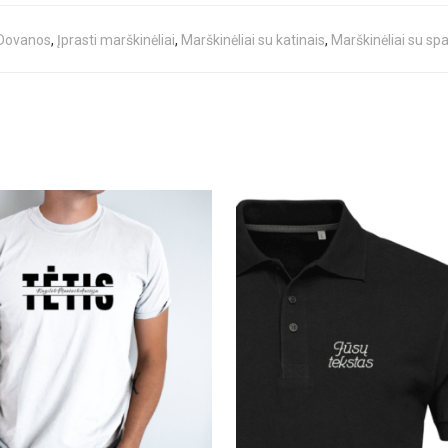
Dovanos
,
Įprasti marškinėliai
,
Marškinėliai su katinais
,
Marškinėliai su sp