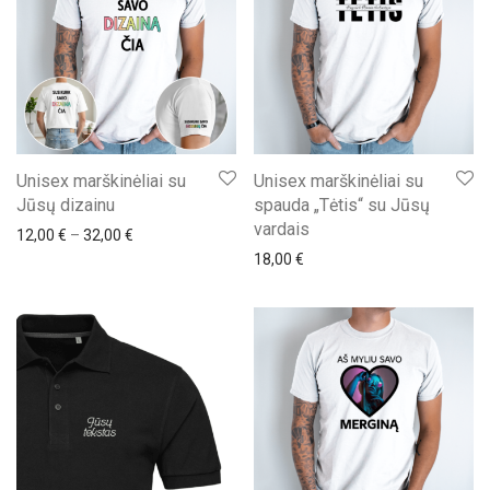
Unisex marškinėliai su
Unisex marškinėliai su
Jūsų dizainu
spauda „Tėtis“ su Jūsų
vardais
Price range: 12,00 € through 32,00 €
12,00
€
–
32,00
€
18,00
€