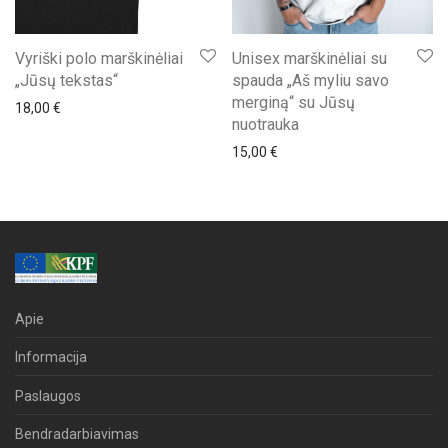
Vyriški polo marškinėliai
Unisex marškinėliai su
„Jūsų tekstas“
spauda „Aš myliu savo
merginą“ su Jūsų
18,00
€
nuotrauka
15,00
€
Apie
Informacija
Paslaugos
Bendradarbiavimas