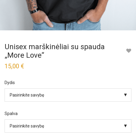
Unisex marškinėliai su spauda
„More Love“
15,00
€
Dydis
Spalva