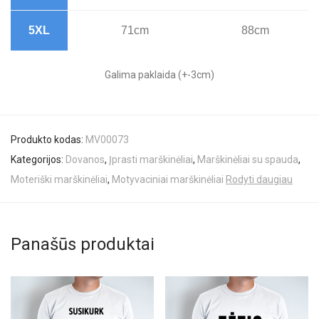
5XL
71cm
88cm
Galima paklaida (+-3cm)
Produkto kodas:
MV00073
Kategorijos:
Dovanos
,
Įprasti marškinėliai
,
Marškinėliai su spauda
,
Moteriški marškinėliai
,
Motyvaciniai marškinėliai
Rodyti daugiau
Panašūs produktai