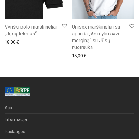
Vyriški polo marškinėliai
Unisex marškinėliai su
„Jūsų tekstas“
spauda „Aš myliu savo
merginą“ su Jūsų
18,00
€
nuotrauka
15,00
€
Apie
Informacija
Paslaugos