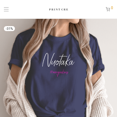
0
-
31
%