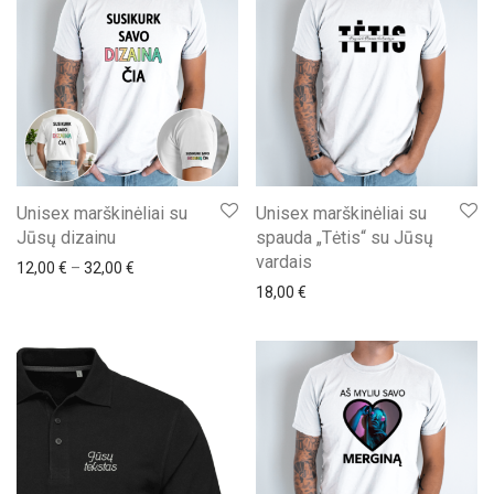
Unisex marškinėliai su
Unisex marškinėliai su
Jūsų dizainu
spauda „Tėtis“ su Jūsų
vardais
Price range: 12,00 € through 32,00 €
12,00
€
–
32,00
€
18,00
€