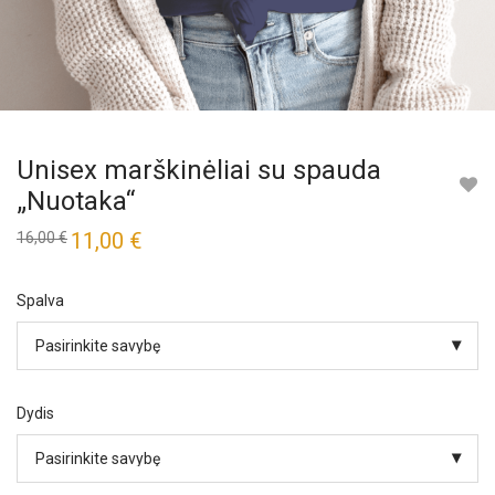
Unisex marškinėliai su spauda
„Nuotaka“
Original
11,00
€
Current
16,00
€
price
price
was:
is:
16,00 €.
11,00 €.
Spalva
Dydis