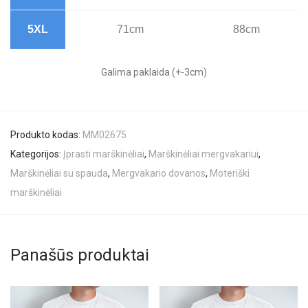
5XL
71cm
88cm
Galima paklaida (+-3cm)
Produkto kodas:
MM02675
Kategorijos:
Įprasti marškinėliai
,
Marškinėliai mergvakariui
,
Marškinėliai su spauda
,
Mergvakario dovanos
,
Moteriški
marškinėliai
Panašūs produktai