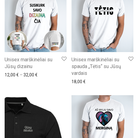
Unisex marškinėliai su
Unisex marškinėliai su
Jūsų dizainu
spauda „Tėtis“ su Jūsų
vardais
Price range: 12,00 € through 32,00 €
12,00
€
–
32,00
€
18,00
€