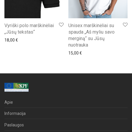
Vyriški polo marškinėliai
Unisex marškinėliai su
„Jūsų tekstas“
spauda „Aš myliu savo
merginą“ su Jūsų
18,00
€
nuotrauka
15,00
€
Apie
Informacija
Paslaugos