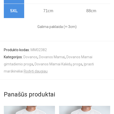
5XL
71cm
88cm
Galima paklaida (+-3cm)
Produkto kodas:
MM02382
Kategorijos:
Dovanos
,
Dovanos Mamai
,
Dovanos Mamai
gimtadienio proga
,
Dovanos Mamai Kalėdų proga
,
Įprasti
marškinėliai
Rodyti daugiau
Panašūs produktai