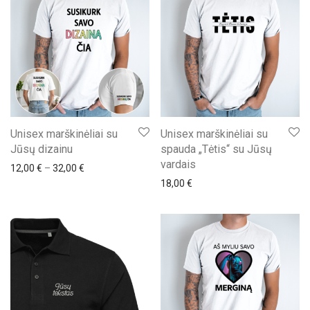
Unisex marškinėliai su
Unisex marškinėliai su
Jūsų dizainu
spauda „Tėtis“ su Jūsų
vardais
Price range: 12,00 € through 32,00 €
12,00
€
–
32,00
€
18,00
€