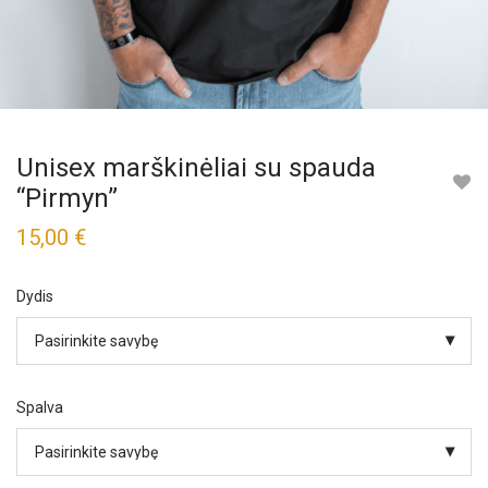
Unisex marškinėliai su spauda
“Pirmyn”
15,00
€
Dydis
Spalva