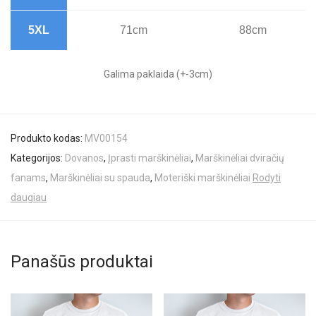
5XL
71cm
88cm
Galima paklaida (+-3cm)
Produkto kodas:
MV00154
Kategorijos:
Dovanos
,
Įprasti marškinėliai
,
Marškinėliai dviračių
fanams
,
Marškinėliai su spauda
,
Moteriški marškinėliai
Rodyti
daugiau
Panašūs produktai