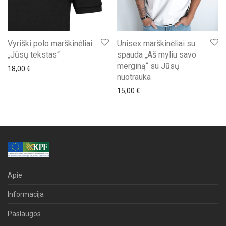
Vyriški polo marškinėliai
Unisex marškinėliai su
„Jūsų tekstas“
spauda „Aš myliu savo
merginą“ su Jūsų
18,00
€
nuotrauka
15,00
€
Apie
Informacija
Paslaugos