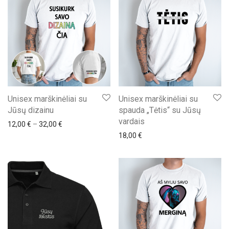
Unisex marškinėliai su
Unisex marškinėliai su
Jūsų dizainu
spauda „Tėtis“ su Jūsų
vardais
Price range: 12,00 € through 32,00 €
12,00
€
–
32,00
€
18,00
€