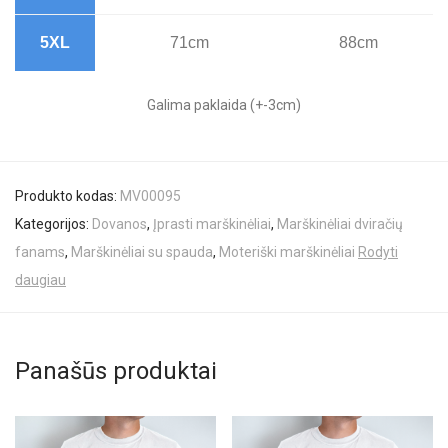
5XL
71cm
88cm
Galima paklaida (+-3cm)
Produkto kodas:
MV00095
Kategorijos:
Dovanos
,
Įprasti marškinėliai
,
Marškinėliai dviračių
fanams
,
Marškinėliai su spauda
,
Moteriški marškinėliai
Rodyti
daugiau
Panašūs produktai