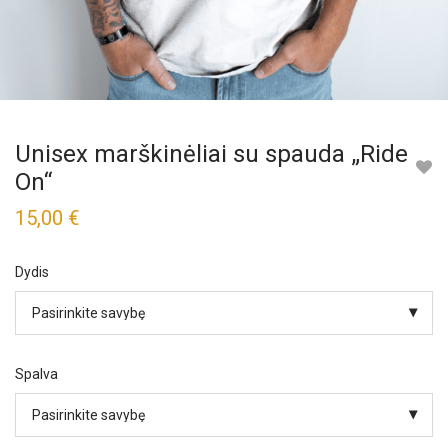
Unisex marškinėliai su spauda „Ride
On“
15,00
€
Dydis
Spalva