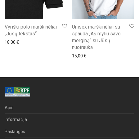
Vyriški polo marškinėliai
Unisex marškinėliai su
„Jūsų tekstas“
spauda „Aš myliu savo
merginą“ su Jūsų
18,00
€
nuotrauka
15,00
€
Apie
Informacija
Paslaugos