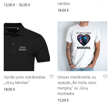
vardais
Price range: 12,00 € through 32,00 €
12,00
€
–
32,00
€
18,00
€
Vyriški polo marškinėliai
Unisex marškinėliai su
„Jūsų tekstas“
spauda „Aš myliu savo
merginą“ su Jūsų
18,00
€
nuotrauka
15,00
€