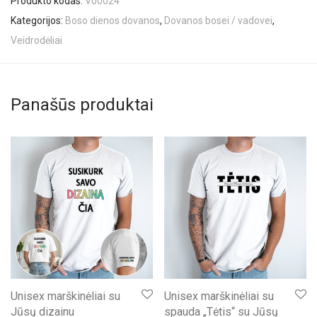
Produkto kodas:
V00024
Kategorijos:
Boso dienos dovanos
,
Dovanos bosei / vadovei
,
Veidrodėliai
Panašūs produktai
Unisex marškinėliai su
Unisex marškinėliai su
Jūsų dizainu
spauda „Tėtis“ su Jūsų