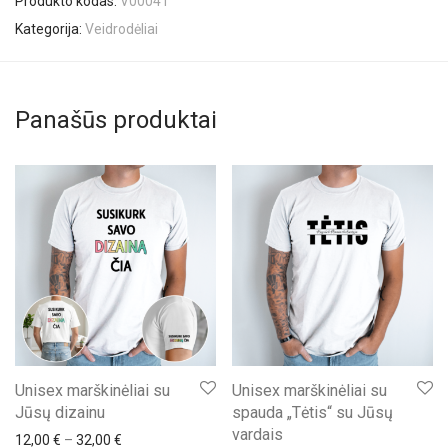
Produkto kodas:
V00041
Kategorija:
Veidrodėliai
Panašūs produktai
Unisex marškinėliai su
Unisex marškinėliai su
Jūsų dizainu
spauda „Tėtis“ su Jūsų
vardais
Price range: 12,00 € through 32,00 €
12,00
€
–
32,00
€