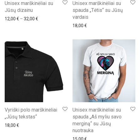
Unisex marškinėliai su
Unisex marškinėliai su
Jūsų dizainu
spauda „Tėtis“ su Jūsų
vardais
Price range: 12,00 € through 32,00 €
12,00
€
–
32,00
€
18,00
€
Vyriški polo marškinėliai
Unisex marškinėliai su
„Jūsų tekstas“
spauda „Aš myliu savo
merginą“ su Jūsų
18,00
€
nuotrauka
15,00
€