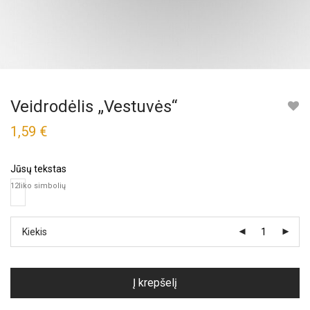
Veidrodėlis „Vestuvės“
1,59
€
Jūsų tekstas
12
liko simbolių
Kiekis
Į krepšelį