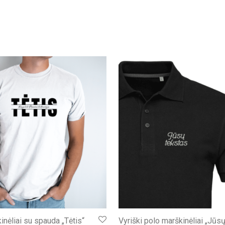
nėliai su spauda „Tėtis“
Vyriški polo marškinėliai „Jūs