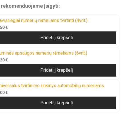
ų rekomenduojame įsigyti:
avisriegiai numerių rėmeliams tvirtinti (4vnt.)
,50
€
Pridėti į krepšelį
uminės apsaugos numerių rėmeliams (6vnt.)
,20
€
Pridėti į krepšelį
niversalus tvirtinimo rinkinys automobilių numeriams
,00
€
Pridėti į krepšelį