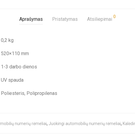
0
Aprašymas
Pristatymas
Atsiliepimai
0,2 kg
520×110 mm
1-3 darbo dienos
UV spauda
Poliesteris, Polipropilenas
mobilių numerių rėmeliai
,
Juokingi automobilių numerių rėmeliai
,
Kalėdi