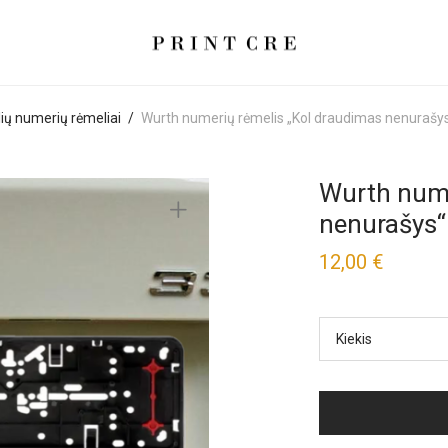
ių numerių rėmeliai
/
Wurth numerių rėmelis „Kol draudimas nenurašy
Wurth nume
nenurašys“
12,00
€
Kiekis