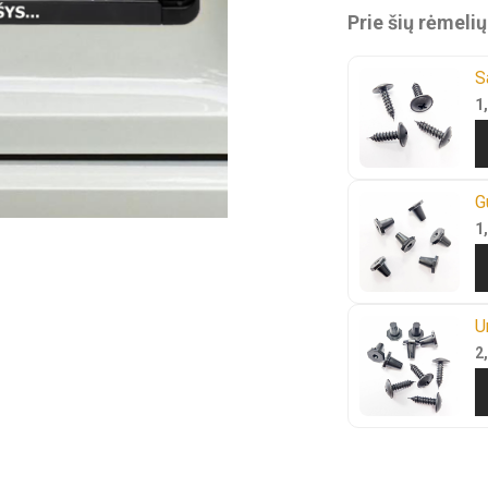
Prie šių rėmeli
S
1
G
1
U
2