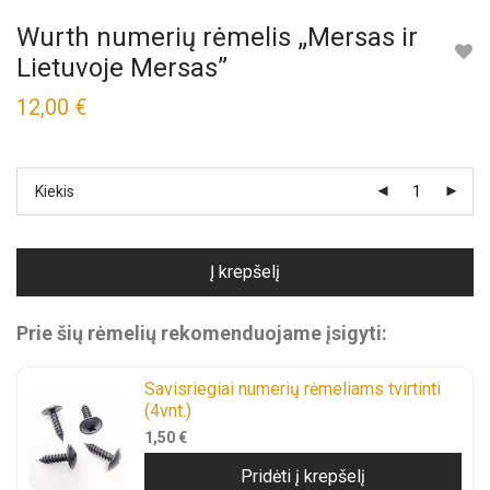
Wurth numerių rėmelis „Mersas ir
Lietuvoje Mersas”
12,00
€
Kiekis
Į krepšelį
Prie šių rėmelių rekomenduojame įsigyti:
Savisriegiai numerių rėmeliams tvirtinti
(4vnt.)
1,50
€
Pridėti į krepšelį