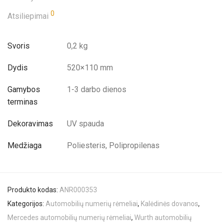
0
Atsiliepimai
Svoris
0,2 kg
Dydis
520×110 mm
Gamybos
1-3 darbo dienos
terminas
Dekoravimas
UV spauda
Medžiaga
Poliesteris, Polipropilenas
Produkto kodas:
ANR000353
Kategorijos:
Automobilių numerių rėmeliai
,
Kalėdinės dovanos
,
Mercedes automobilių numerių rėmeliai
,
Wurth automobilių