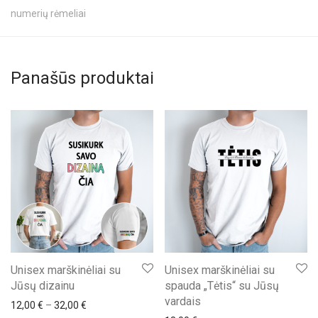
numerių rėmeliai
Panašūs produktai
Unisex marškinėliai su
Unisex marškinėliai su
Jūsų dizainu
spauda „Tėtis“ su Jūsų
vardais
Price range: 12,00 € through 32,00 €
12,00
€
–
32,00
€