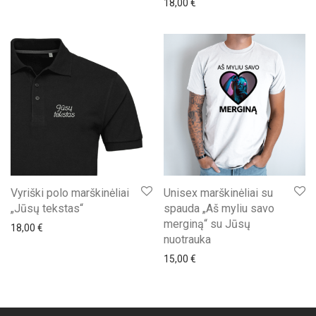
18,00
€
Vyriški polo marškinėliai
Unisex marškinėliai su
„Jūsų tekstas“
spauda „Aš myliu savo
merginą“ su Jūsų
18,00
€
nuotrauka
15,00
€