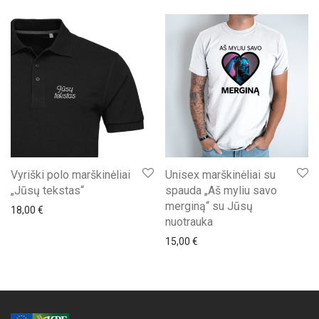
Vyriški polo marškinėliai
Unisex marškinėliai su
„Jūsų tekstas“
spauda „Aš myliu savo
merginą“ su Jūsų
18,00
€
nuotrauka
15,00
€