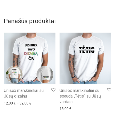
Panašūs produktai
Unisex marškinėliai su
Unisex marškinėliai su
Jūsų dizainu
spauda „Tėtis“ su Jūsų
vardais
Price range: 12,00 € through 32,00 €
12,00
€
–
32,00
€
18,00
€