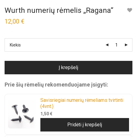
Wurth numerių rėmelis „Ragana“
12,00
€
Kiekis
Į krepšelį
Prie šių rėmelių rekomenduojame įsigyti:
Savisriegiai numerių rėmeliams tvirtinti
(4vnt.)
1,50
€
Pridėti į krepšelį