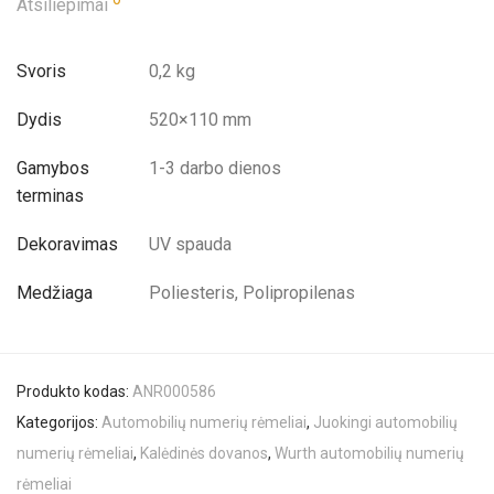
Atsiliepimai
Svoris
0,2 kg
Dydis
520×110 mm
Gamybos
1-3 darbo dienos
terminas
Dekoravimas
UV spauda
Medžiaga
Poliesteris, Polipropilenas
Produkto kodas:
ANR000586
Kategorijos:
Automobilių numerių rėmeliai
,
Juokingi automobilių
numerių rėmeliai
,
Kalėdinės dovanos
,
Wurth automobilių numerių
rėmeliai