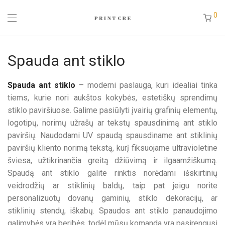
0
Spauda ant stiklo
Spauda ant stiklo
– moderni paslauga, kuri idealiai tinka
tiems, kurie nori aukštos kokybės, estetiškų sprendimų
stiklo paviršiuose. Galime pasiūlyti įvairių grafinių elementų,
logotipų, norimų užrašų ar tekstų spausdinimą ant stiklo
paviršių. Naudodami UV spaudą spausdiname ant stiklinių
paviršių kliento norimą tekstą, kurį fiksuojame ultravioletine
šviesa, užtikrinančia greitą džiūvimą ir ilgaamžiškumą.
Spaudą ant stiklo galite rinktis norėdami išskirtinių
veidrodžių ar stiklinių baldų, taip pat jeigu norite
personalizuotų dovanų gaminių, stiklo dekoracijų, ar
stiklinių stendų, iškabų. Spaudos ant stiklo panaudojimo
galimybės yra beribės, todėl mūsų komanda yra pasirengusi