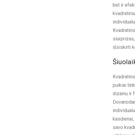
bet ir efe
kvadratiniu
individualu
Kvadratini
siurprizas,
išsiskirti k
Šiuolai
Kvadratini
puikiai tin
dizainu ir
Dovanodami
individual
kasdienai, 
savo kvadr