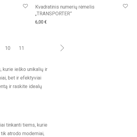
Kvadratinis numerių rėmelis
„TRANSPORTER”
6,00
€
10
11
kurie ieško unikalių ir
i, bet ir efektyviai
tą ir raskite idealų
ai tinkanti tiems, kurie
 tik atrodo moderniai,