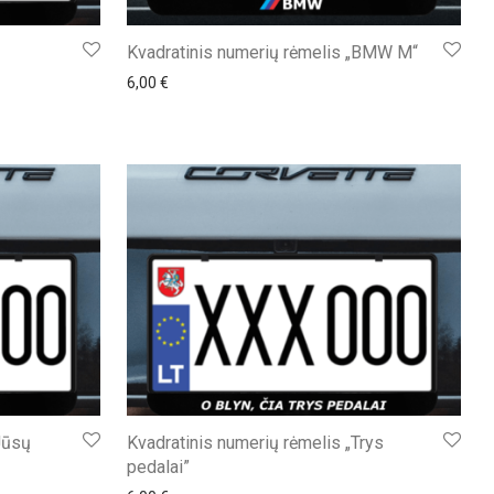
Kvadratinis numerių rėmelis „BMW M“
6,00
€
Jūsų
Kvadratinis numerių rėmelis „Trys
pedalai”