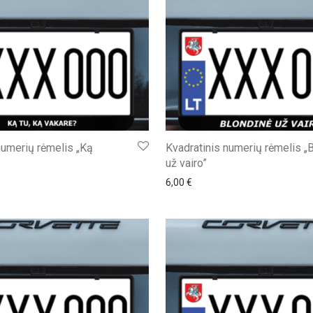
numerių rėmelis „Ką
Kvadratinis numerių rėmelis „
už vairo”
6,00
€