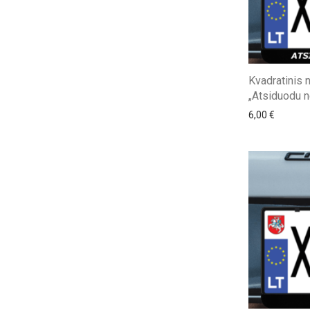
Kvadratinis 
„Atsiduodu 
6,00
€