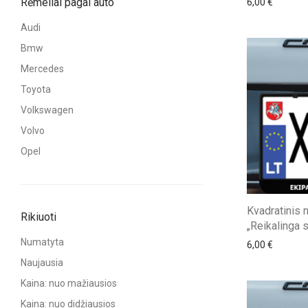
Rėmeliai pagal auto
6,00
€
Audi
Bmw
Mercedes
Toyota
Volkswagen
Volvo
Opel
Kvadratinis 
Rikiuoti
„Reikalinga 
Numatyta
6,00
€
Naujausia
Kaina: nuo mažiausios
Kaina: nuo didžiausios