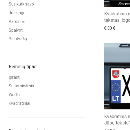
Susikurk savo
Juokingi
Kvadratinis 
tekstas, log
Vardiniai
6,00
€
Spalvoti
Be užrašų
Rėmelių tipas
Įprasti
Su tarpinėmis
Wurth
Kvadratiniai
Kvadratinis 
Jūsų tekstu“