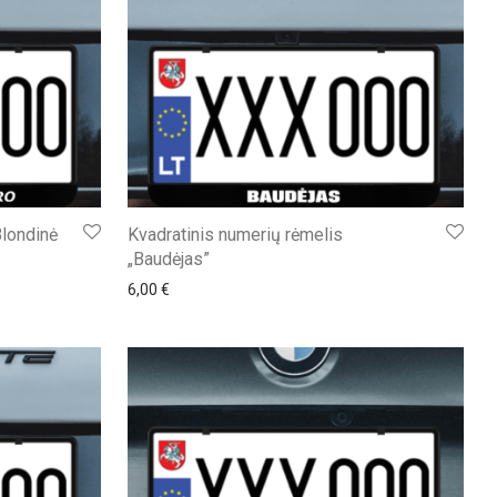
Blondinė
Kvadratinis numerių rėmelis
„Baudėjas”
6,00
€