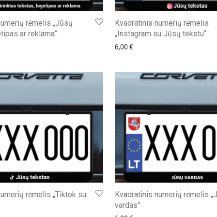
numerių rėmelis „Jūsų
Kvadratinis numerių rėmelis
otipas ar reklama”
„Instagram su Jūsų tekstu“
6,00
€
numerių rėmelis „Tiktok su
Kvadratinis numerių rėmelis „
vardas”