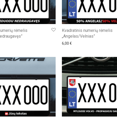
numerių rėmelis
Kvadratinis numerių rėmelis
nedraugavęs”
„Angelas/Velnias”
6,00
€