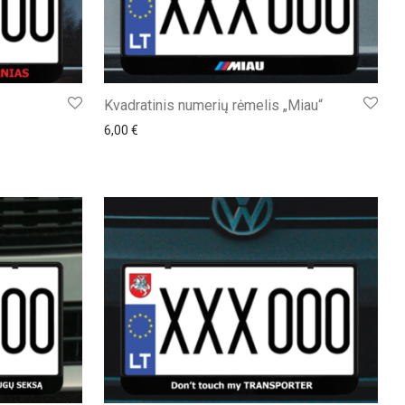
Kvadratinis numerių rėmelis „Miau“
6,00
€