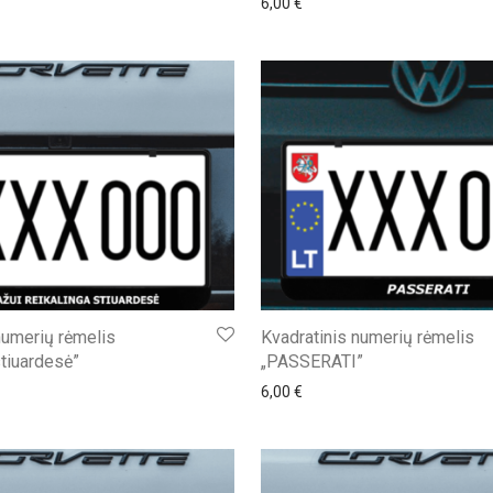
6,00
€
numerių rėmelis
Kvadratinis numerių rėmelis
stiuardesė”
„PASSERATI”
6,00
€