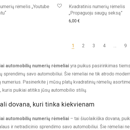
numerių rėmelis „Youtube
Kvadratinis numerių rėmelis
tu“
„Propaguoju saugų seksą”
6,00
€
1
2
3
4
…
9
iai automobilių numerių rėmeliai
yra puikus pasirinkimas tiems, 
kų sprendimų savo automobiliui. Šie rėmeliai ne tik atrodo modernia
 numerius. Pasinerkite į mūsų platų kvadratinių rėmelių asortimen
kuris puikiai atitiks jūsų automobilio stilių.
ali dovana, kuri tinka kiekvienam
iai automobilių numerių rėmeliai
– tai šiuolaikiška dovana, puiki
alaus ir netradicinio sprendimo savo automobiliui. Šie rėmeliai ne