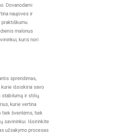
umo. Dovanodami
tina naujoves ir
r praktiškumu.
asdienis malonus
ininkui, kuris nori
iantis sprendimas,
, kurie išsiskiria savo
stabilumą ir stilių.
us, kurie vertina
 tiek šventėms, tiek
 savininkui. Išsirinkite
reitas užsakymo procesas