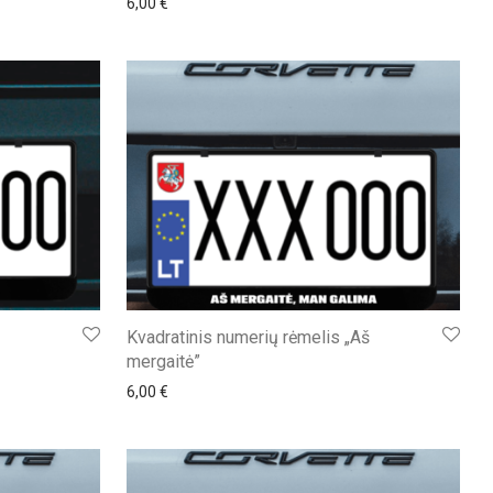
6,00
€
Kvadratinis numerių rėmelis „Aš
mergaitė”
6,00
€