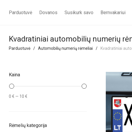
Parduotuvė
Dovanos
Susikurk savo
Bernvakariui
Kvadratiniai automobilių numerių rėm
Parduotuvė
/
Automobilių numerių rėmeliai
/
Kvadratiniai auto
Kaina
Min
Maks
0 €
—
10 €
kaina
kaina
Rėmelių kategorija