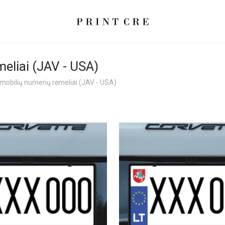
eliai (JAV - USA)
mobilių numerių rėmeliai (JAV - USA)