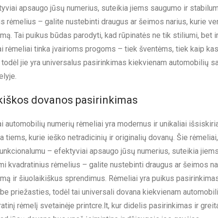
ktyviai apsaugo jūsų numerius, suteikia jiems saugumo ir stabil
s rėmelius – galite nustebinti draugus ar šeimos narius, kurie ver
mą. Tai puikus būdas parodyti, kad rūpinatės ne tik stiliumi, bet i
ai rėmeliai tinka įvairioms progoms – tiek šventėms, tiek kaip k
 todėl jie yra universalus pasirinkimas kiekvienam automobilių sav
elyje.
kiškos dovanos pasirinkimas
ai automobilių numerių rėmeliai yra modernus ir unikaliai išsiskir
ka tiems, kurie ieško netradicinių ir originalių dovanų. Šie rėmeliai
 funkcionalumu – efektyviai apsaugo jūsų numerius, suteikia jiems 
 kvadratinius rėmelius – galite nustebinti draugus ar šeimos nari
umą ir šiuolaikiškus sprendimus. Rėmeliai yra puikus pasirinkimas
be priežasties, todėl tai universali dovana kiekvienam automobilių
atinį rėmelį svetainėje printcre.lt, kur didelis pasirinkimas ir g