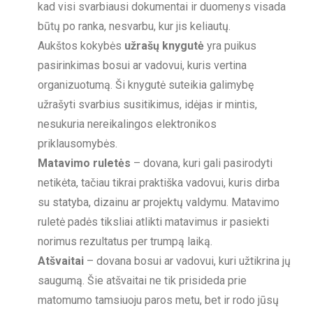
kad visi svarbiausi dokumentai ir duomenys visada
būtų po ranka, nesvarbu, kur jis keliautų.
Aukštos kokybės
užrašų knygutė
yra puikus
pasirinkimas bosui ar vadovui, kuris vertina
organizuotumą. Ši knygutė suteikia galimybę
užrašyti svarbius susitikimus, idėjas ir mintis,
nesukuria nereikalingos elektronikos
priklausomybės.
Matavimo ruletės
– dovana, kuri gali pasirodyti
netikėta, tačiau tikrai praktiška vadovui, kuris dirba
su statyba, dizainu ar projektų valdymu. Matavimo
ruletė padės tiksliai atlikti matavimus ir pasiekti
norimus rezultatus per trumpą laiką.
Atšvaitai
– dovana bosui ar vadovui, kuri užtikrina jų
saugumą. Šie atšvaitai ne tik prisideda prie
matomumo tamsiuoju paros metu, bet ir rodo jūsų