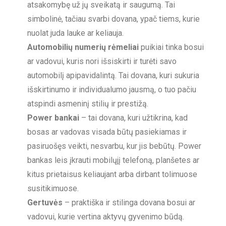
atsakomybę už jų sveikatą ir saugumą. Tai
simbolinė, tačiau svarbi dovana, ypač tiems, kurie
nuolat juda lauke ar keliauja.
Automobilių numerių rėmeliai
puikiai tinka bosui
ar vadovui, kuris nori išsiskirti ir turėti savo
automobilį apipavidalintą. Tai dovana, kuri sukuria
išskirtinumo ir individualumo jausmą, o tuo pačiu
atspindi asmeninį stilių ir prestižą.
Power bankai
– tai dovana, kuri užtikrina, kad
bosas ar vadovas visada būtų pasiekiamas ir
pasiruošęs veikti, nesvarbu, kur jis bebūtų. Power
bankas leis įkrauti mobilųjį telefoną, planšetes ar
kitus prietaisus keliaujant arba dirbant tolimuose
susitikimuose.
Gertuvės
– praktiška ir stilinga dovana bosui ar
vadovui, kurie vertina aktyvų gyvenimo būdą.