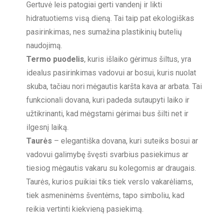
Gertuvė leis patogiai gerti vandenį ir likti
hidratuotiems visą dieną. Tai taip pat ekologiškas
pasirinkimas, nes sumažina plastikinių butelių
naudojimą.
Termo puodelis
, kuris išlaiko gėrimus šiltus, yra
idealus pasirinkimas vadovui ar bosui, kuris nuolat
skuba, tačiau nori mėgautis karšta kava ar arbata. Tai
funkcionali dovana, kuri padeda sutaupyti laiko ir
užtikrinanti, kad mėgstami gėrimai bus šilti net ir
ilgesnį laiką.
Taurės
– elegantiška dovana, kuri suteiks bosui ar
vadovui galimybę švęsti svarbius pasiekimus ar
tiesiog mėgautis vakaru su kolegomis ar draugais.
Taurės, kurios puikiai tiks tiek verslo vakarėliams,
tiek asmeninėms šventėms, tapo simboliu, kad
reikia vertinti kiekvieną pasiekimą.