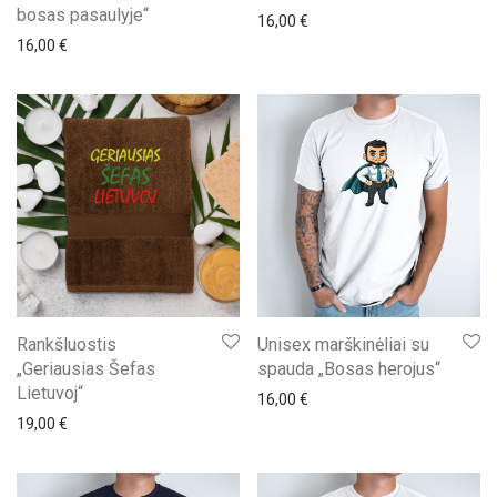
bosas pasaulyje“
16,00
€
16,00
€
Rankšluostis
Unisex marškinėliai su
„Geriausias Šefas
spauda „Bosas herojus“
Lietuvoj“
16,00
€
19,00
€