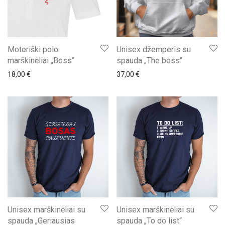
Moteriški polo
Unisex džemperis su
marškinėliai „Boss“
spauda „The boss“
18,00
€
37,00
€
Unisex marškinėliai su
Unisex marškinėliai su
spauda „Geriausias
spauda „To do list“