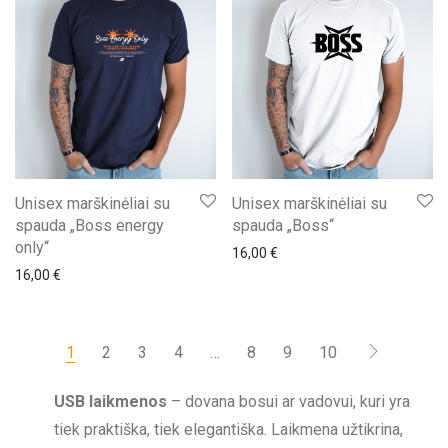
Unisex marškinėliai su
Unisex marškinėliai su
spauda „Boss energy
spauda „Boss“
only“
16,00
€
16,00
€
1
2
3
4
…
8
9
10
USB laikmenos
– dovana bosui ar vadovui, kuri yra
tiek praktiška, tiek elegantiška. Laikmena užtikrina,