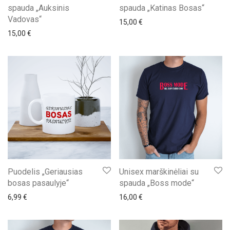
spauda „Auksinis
spauda „Katinas Bosas“
Vadovas“
15,00
€
15,00
€
Puodelis „Geriausias
Unisex marškinėliai su
bosas pasaulyje“
spauda „Boss mode“
6,99
€
16,00
€