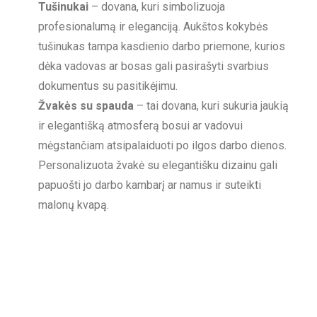
Tušinukai
– dovana, kuri simbolizuoja
profesionalumą ir eleganciją. Aukštos kokybės
tušinukas tampa kasdienio darbo priemone, kurios
dėka vadovas ar bosas gali pasirašyti svarbius
dokumentus su pasitikėjimu.
Žvakės su spauda
– tai dovana, kuri sukuria jaukią
ir elegantišką atmosferą bosui ar vadovui
mėgstančiam atsipalaiduoti po ilgos darbo dienos.
Personalizuota žvakė su elegantišku dizainu gali
papuošti jo darbo kambarį ar namus ir suteikti
malonų kvapą.