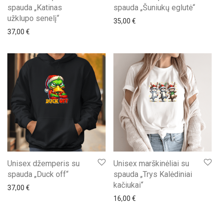
spauda „Katinas
spauda „Šuniukų eglutė“
užklupo senelį“
35,00
€
37,00
€
Unisex džemperis su
Unisex marškinėliai su
spauda „Duck off“
spauda „Trys Kalėdiniai
kačiukai“
37,00
€
16,00
€