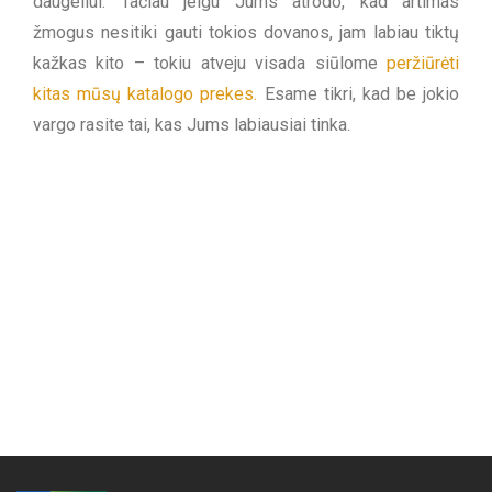
daugeliui. Tačiau jeigu Jums atrodo, kad artimas
žmogus nesitiki gauti tokios dovanos, jam labiau tiktų
kažkas kito – tokiu atveju visada siūlome
peržiūrėti
kitas mūsų katalogo prekes.
Esame tikri, kad be jokio
vargo rasite tai, kas Jums labiausiai tinka.