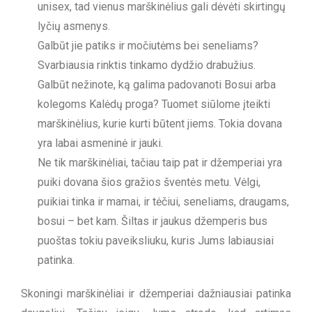
unisex, tad vienus marškinėlius gali dėvėti skirtingų
lyčių asmenys.
Galbūt jie patiks ir močiutėms bei seneliams?
Svarbiausia rinktis tinkamo dydžio drabužius.
Galbūt nežinote, ką galima padovanoti Bosui arba
kolegoms Kalėdų proga? Tuomet siūlome įteikti
marškinėlius, kurie kurti būtent jiems. Tokia dovana
yra labai asmeninė ir jauki.
Ne tik marškinėliai, tačiau taip pat ir džemperiai yra
puiki dovana šios gražios šventės metu. Vėlgi,
puikiai tinka ir mamai, ir tėčiui, seneliams, draugams,
bosui – bet kam. Šiltas ir jaukus džemperis bus
puoštas tokiu paveiksliuku, kuris Jums labiausiai
patinka.
Skoningi marškinėliai ir džemperiai dažniausiai patinka