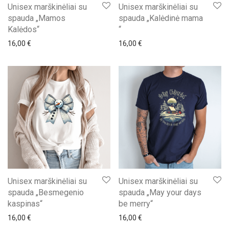
Unisex marškinėliai su
Unisex marškinėliai su
spauda „Mamos
spauda „Kalėdinė mama
Kalėdos“
“
16,00
€
16,00
€
Unisex marškinėliai su
Unisex marškinėliai su
spauda „Besmegenio
spauda „May your days
kaspinas“
be merry“
16,00
€
16,00
€