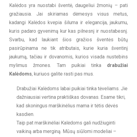
Kalėdos yra nuostabi šventė, daugeliui žmonių – pati
gražiausia. Jai skiriamas dėmesys visus metus,
kadangi Kalėdos kvepia šiluma ir elegancija, jaukumu,
kuris padaro gyvenimą kur kas pilnesnį ir nuostabesnį.
Svarbu, kad laukiant šios gražios šventės būtų
pasirūpinama ne tik atributais, kurie kuria šventinį
jaukumą, tačiau ir dovanomis, kurios visada nustebins
mylimus žmones. Tam puikiai tinka
drabužiai
Kalėdoms
, kuriuos galite rasti pas mus.
Drabužiai Kalėdoms labai puikiai tinka tėveliams. Jie
dažniausiai vertina praktiškas dovanas. Esame tikri,
kad skoningus marškinėlius mama ir tėtis dėvės
kasdien.
Taip pat marškinėliai Kalėdoms gali nudžiuginti
vaikiną arba merginą. Mūsų siūlomi modeliai –