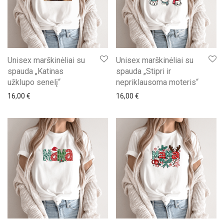
Unisex marškinėliai su
Unisex marškinėliai su
spauda „Katinas
spauda „Stipri ir
užklupo senelį“
nepriklausoma moteris“
16,00
€
16,00
€