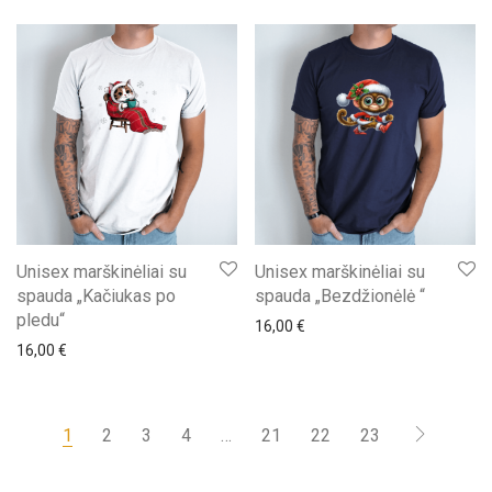
Unisex marškinėliai su
Unisex marškinėliai su
spauda „Kačiukas po
spauda „Bezdžionėlė “
pledu“
16,00
€
16,00
€
1
2
3
4
…
21
22
23