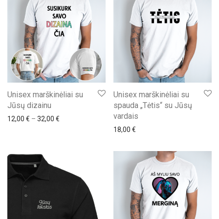
Unisex marškinėliai su
Unisex marškinėliai su
Jūsų dizainu
spauda „Tėtis“ su Jūsų
vardais
Price range: 12,00 € through 32,00 €
12,00
€
–
32,00
€
18,00
€