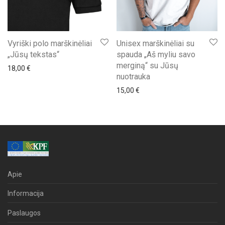
Vyriški polo marškinėliai
Unisex marškinėliai su
„Jūsų tekstas“
spauda „Aš myliu savo
merginą“ su Jūsų
18,00
€
nuotrauka
15,00
€
Apie
Informacija
Paslaugos