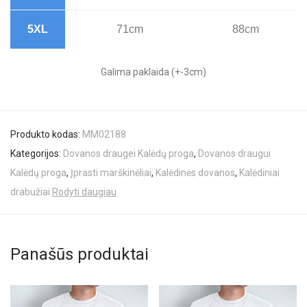
5XL
71cm
88cm
Galima paklaida (+-3cm)
Produkto kodas:
MM02188
Kategorijos:
Dovanos draugei Kalėdų proga
,
Dovanos draugui
Kalėdų proga
,
Įprasti marškinėliai
,
Kalėdinės dovanos
,
Kalėdiniai
drabužiai
Rodyti daugiau
Panašūs produktai