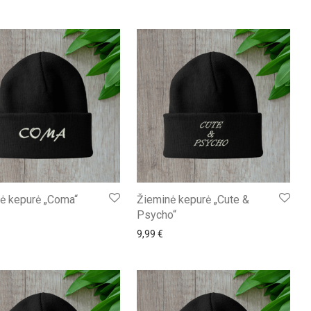
ė kepurė „Coma“
Žieminė kepurė „Cute &
Psycho“
9,99
€