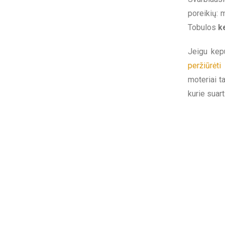
poreikių: 
Tobulos
k
Jeigu kep
peržiūrėt
moteriai t
kurie suart