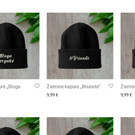
rė „Bloga
Žieminė kepurė „Briunetė“
Žiemin
9,99
€
9,99
€