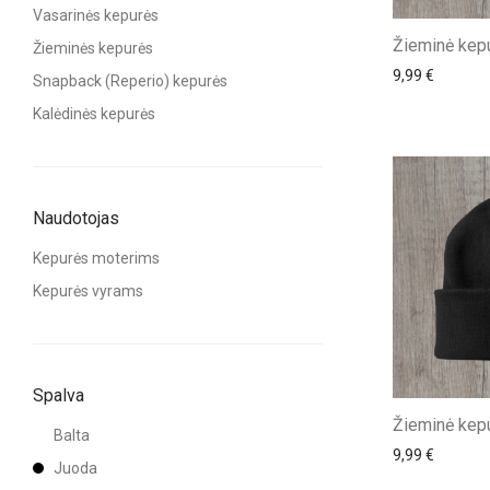
Vasarinės kepurės
Žieminė kep
Žieminės kepurės
9,99
€
Snapback (Reperio) kepurės
Kalėdinės kepurės
Naudotojas
Kepurės moterims
Kepurės vyrams
Spalva
Žieminė kepu
Balta
9,99
€
Juoda