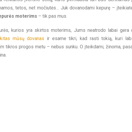
mamos, tetos, net močiutės… Juk dovanodami kepurę – įteikiate
epurės moterims
– tik pas mus.
urės, kurios yra skirtos moterims, Jums neatrodo labai gera 
i kitas mūsų dovanas
ir esame tikri, kad rasti tokią, kuri lab
am tikros progos metu – nebus sunku. O įteikdami, žinoma, pasa
ina.