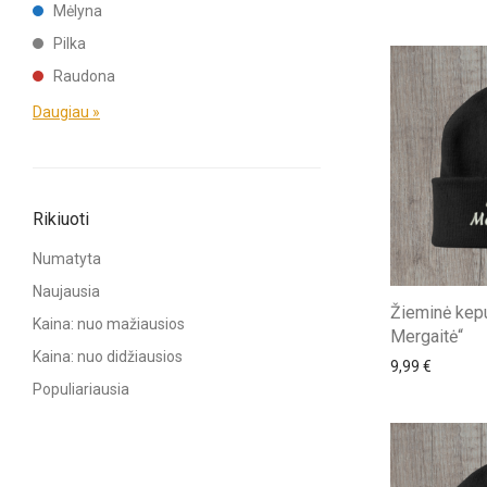
Mėlyna
Pilka
Raudona
Daugiau »
Rikiuoti
Numatyta
Naujausia
Žieminė kepu
Kaina: nuo mažiausios
Mergaitė“
Kaina: nuo didžiausios
9,99
€
Populiariausia