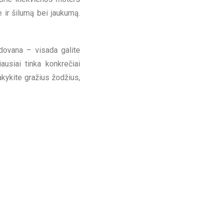
 ir šilumą bei jaukumą.
dovana – visada galite
iausiai tinka konkrečiai
kykite gražius žodžius,