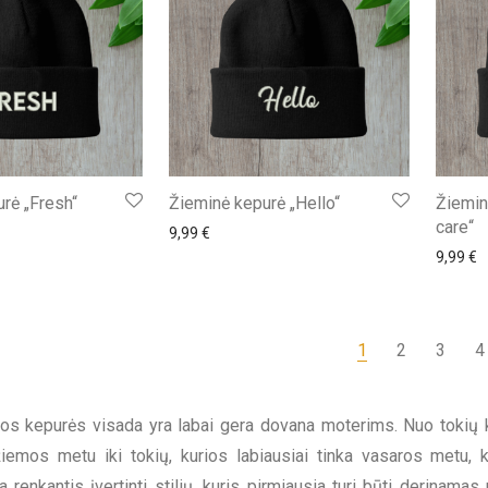
rė „Fresh“
Žieminė kepurė „Hello“
Žiemin
care“
9,99
€
9,99
€
1
2
3
4
os kepurės visada yra labai gera dovana moterims. Nuo tokių ke
emos metu iki tokių, kurios labiausiai tinka vasaros metu, ki
a renkantis įvertinti stilių, kuris pirmiausia turi būti derinama