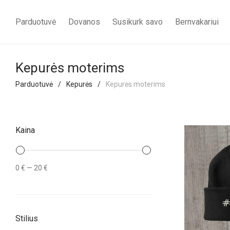
Parduotuvė
Dovanos
Susikurk savo
Bernvakariui
Kepurės moterims
Parduotuvė
/
Kepurės
/
Kepurės moterims
Kaina
Min
Maks
0 €
—
20 €
kaina
kaina
Stilius