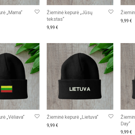
urė „Mama“
Žieminė kepurė „Jūsų
Žiemin
tekstas“
9,99
€
9,99
€
rė „Vėliava“
Žieminė kepurė „Lietuva“
Žiemin
Day“
9,99
€
9,99
€