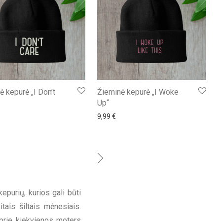
ė kepurė „I Don’t
Žieminė kepurė „I Woke
Up“
9,99
€
purių, kurios gali būti
tais šiltais mėnesiais.
s prie kiekvienos moters