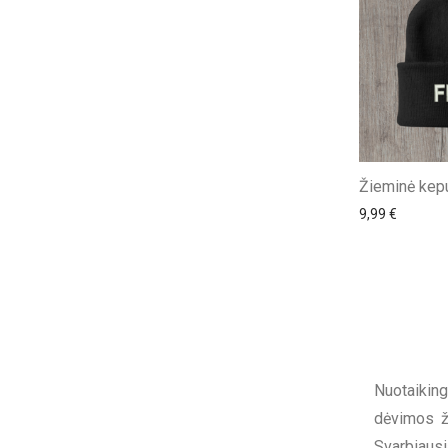
Žieminė kepu
9,99
€
Nuotaiking
dėvimos ži
Svarbiausi