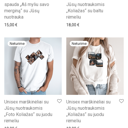
spauda „Aš myliu savo
Jūsų nuotraukomis
merginą“ su Jūsų
„Koliažas“ su baltu
nuotrauka
rėmeliu
15,00
€
18,00
€
Unisex marškinėliai su
Unisex marškinėliai su
Jūsų nuotraukomis
Jūsų nuotraukomis
„Foto Koliažas“ su juodu
„Koliažas“ su juodu
rėmeliu
rėmeliu