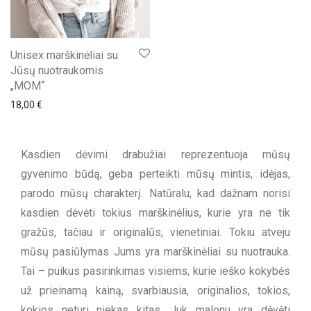
Unisex marškinėliai su
Jūsų nuotraukomis
„MOM“
18,00
€
Kasdien dėvimi drabužiai reprezentuoja mūsų
gyvenimo būdą, geba perteikti mūsų mintis, idėjas,
parodo mūsų charakterį. Natūralu, kad dažnam norisi
kasdien dėvėti tokius marškinėlius, kurie yra ne tik
gražūs, tačiau ir originalūs, vienetiniai. Tokiu atveju
mūsų pasiūlymas Jums yra marškinėliai su nuotrauka.
Tai – puikus pasirinkimas visiems, kurie ieško kokybės
už prieinamą kainą, svarbiausia, originalios, tokios,
kokios neturi niekas kitas. Juk malonu yra dėvėti