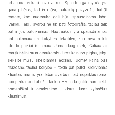
arba juos renkasi savo verslui. Spaudos galimybės yra
gana plačios, tad iš mūsų pateiktų pavyzdžių turbūt
matote, kad nuotrauka gali būti spausdinama labai
įvairiai. Taigi, svarbu ne tik pati fotografija, tačiau taip
pat ir jos pateikiamas. Nuotraukos yra spausdinamos
ant aukščiausios kokybės tekstilės, kuri nėra reikli,
atrodo puikiai ir tarnaus Jums daug metų. Galiausiai,
marškinėliai su nuotraukomis Jums kainuos pigiau, jeigu
seksite mūsų skelbiamas akcijas. Tuomet kaina bus
mažesnė, tačiau kokybė – tokia pat puiki. Kiekvienas
klientas mums yra labai svarbus, tad nepriklausomai
nuo perkamo drabužių kiekio – visada galite susisiekti
asmeniškai ir atsakysime į visus Jums kylančius
klausimus.