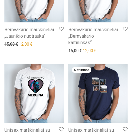
Bernvakario marškinėliai
Bernvakario marškinėliai
„Jaunikio nuotrauka“
„Bernvakario
kaltininkas“
Original price was: 15,00 €.
Current price is: 12,00 €.
15,00
€
12,00
€
Original price was: 15,00 €.
Current price is: 12,
15,00
€
12,00
€
Unisex marškinėliai su
Unisex marškinėliai su