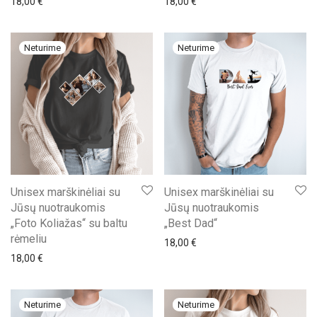
18,00
€
18,00
€
Unisex marškinėliai su
Unisex marškinėliai su
Jūsų nuotraukomis
Jūsų nuotraukomis
„Foto Koliažas“ su baltu
„Best Dad“
rėmeliu
18,00
€
18,00
€