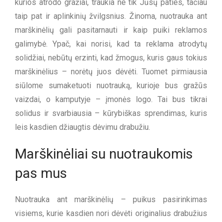
kurios atrodo gražiai, traukia ne tik Jūsų paties, tačiau
taip pat ir aplinkinių žvilgsnius. Žinoma, nuotrauka ant
marškinėlių gali pasitarnauti ir kaip puiki reklamos
galimybė. Ypač, kai norisi, kad ta reklama atrodytų
solidžiai, nebūtų erzinti, kad žmogus, kuris gaus tokius
marškinėlius – norėtų juos dėvėti. Tuomet pirmiausia
siūlome sumaketuoti nuotrauką, kurioje bus gražūs
vaizdai, o kamputyje – įmonės logo. Tai bus tikrai
solidus ir svarbiausia – kūrybiškas sprendimas, kuris
leis kasdien džiaugtis dėvimu drabužiu.
Marškinėliai su nuotraukomis
pas mus
Nuotrauka ant marškinėlių – puikus pasirinkimas
visiems, kurie kasdien nori dėvėti originalius drabužius