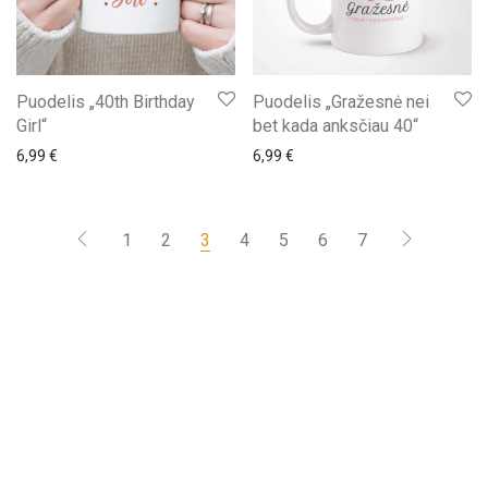
Puodelis „40th Birthday
Puodelis „Gražesnė nei
Girl“
bet kada anksčiau 40“
6,99
€
6,99
€
1
2
3
4
5
6
7