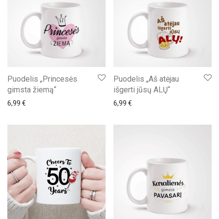
Puodelis „Princesės
Puodelis „Aš atėjau
gimsta žiemą“
išgerti jūsų ALŲ“
6,99
€
6,99
€