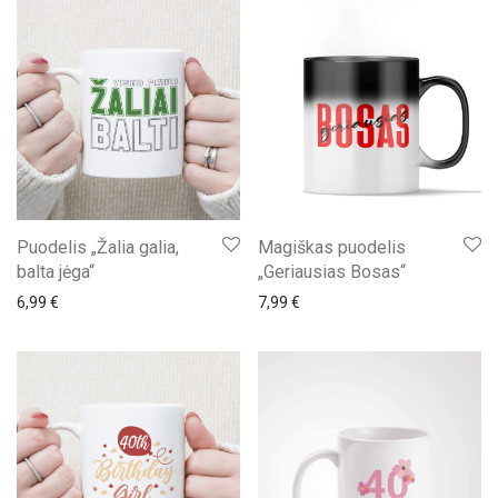
Puodelis „Žalia galia,
Magiškas puodelis
balta jėga“
„Geriausias Bosas“
6,99
€
7,99
€