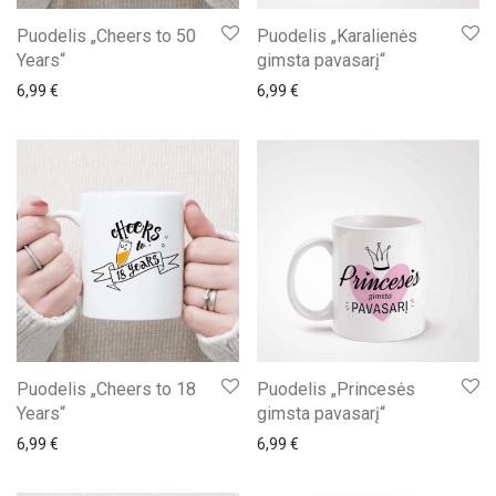
Puodelis „Cheers to 50
Puodelis „Karalienės
Years“
gimsta pavasarį“
6,99
€
6,99
€
Puodelis „Cheers to 18
Puodelis „Princesės
Years“
gimsta pavasarį“
6,99
€
6,99
€