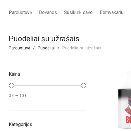
Parduotuvė
Dovanos
Susikurk savo
Bernvakariui
Puodeliai su užrašais
Parduotuvė
/
Puodeliai
/
Puodeliai su užrašais
Kaina
Min
Maks
0 €
—
10 €
kaina
kaina
Kategorijos