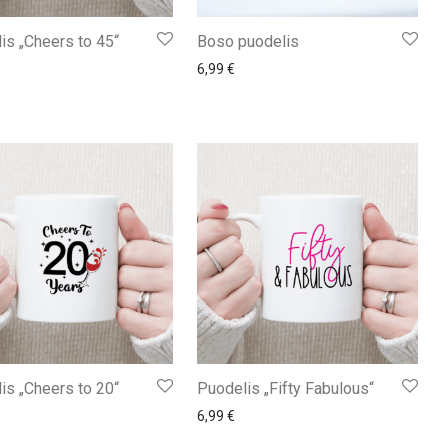
is „Cheers to 45“
Boso puodelis
6,99
€
is „Cheers to 20“
Puodelis „Fifty Fabulous“
6,99
€