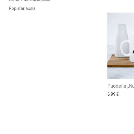
Populiariausia
Puodelis „Nu
6,99
€