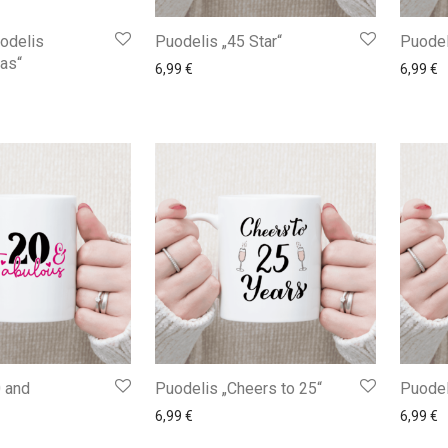
odelis
Puodelis „45 Star“
Puodel
as“
6,99
€
6,99
€
 and
Puodelis „Cheers to 25“
Puodel
6,99
€
6,99
€