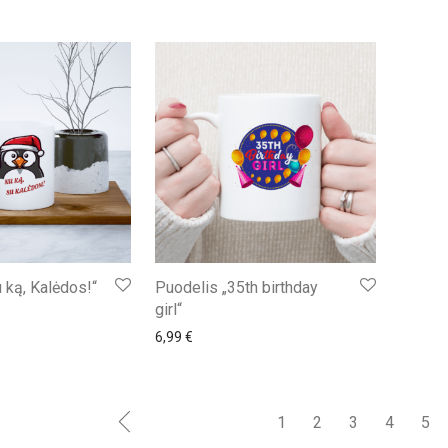
 ką, Kalėdos!“
Puodelis „35th birthday
girl“
6,99
€
1
2
3
4
5