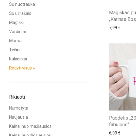
Su nuotrauka
Magiškas pu
Su užrašais
„Katinas Bos
Magiški
7,99
€
Vardiniai
Mamai
Tėčiui
Kalėdiniai
Rodyti visus »
Rikiuoti
Numatyta
Naujausia
Puodelis „20
fabulous“
Kaina: nuo mažiausios
6,99
€
Kaina: nuo didžiausios