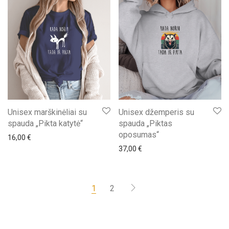
Unisex marškinėliai su
Unisex džemperis su
spauda „Pikta katytė“
spauda „Piktas
oposumas“
16,00
€
37,00
€
1
2