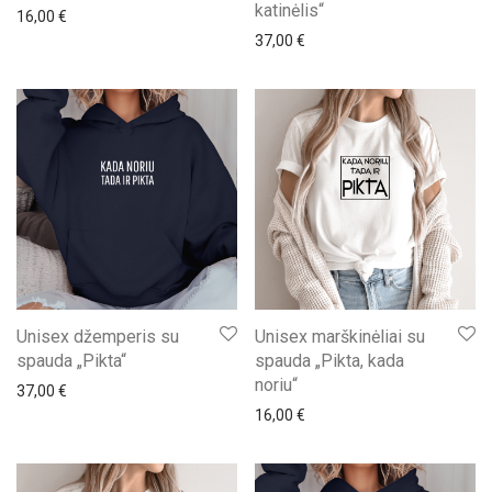
katinėlis“
16,00
€
37,00
€
Unisex džemperis su
Unisex marškinėliai su
spauda „Pikta“
spauda „Pikta, kada
noriu“
37,00
€
16,00
€