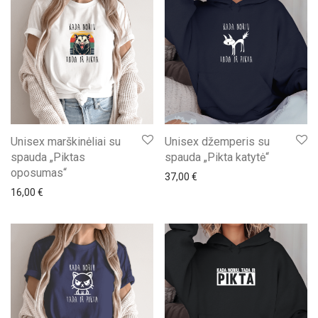
Unisex marškinėliai su
Unisex džemperis su
spauda „Piktas
spauda „Pikta katytė“
oposumas“
37,00
€
16,00
€