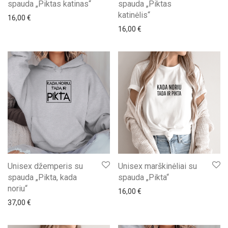
spauda „Piktas katinas“
spauda „Piktas
katinėlis“
16,00
€
16,00
€
Unisex džemperis su
Unisex marškinėliai su
spauda „Pikta, kada
spauda „Pikta“
noriu“
16,00
€
37,00
€