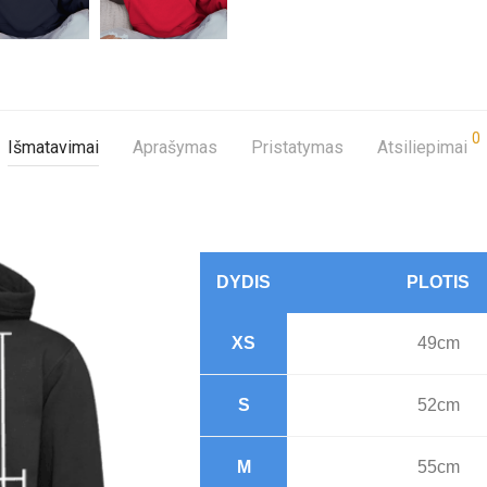
0
Išmatavimai
Aprašymas
Pristatymas
Atsiliepimai
DYDIS
PLOTIS
XS
49cm
S
52cm
M
55cm