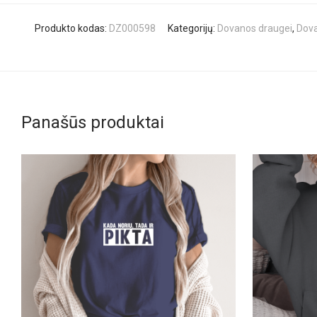
Produkto kodas:
DZ000598
Kategorijų:
Dovanos draugei
,
Dova
Panašūs produktai