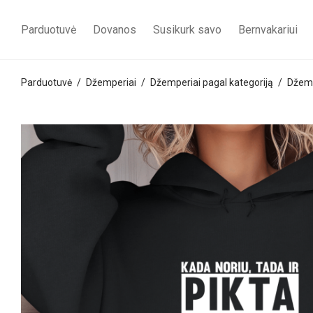
Parduotuvė
Dovanos
Susikurk savo
Bernvakariui
Parduotuvė
/
Džemperiai
/
Džemperiai pagal kategoriją
/
Džemp