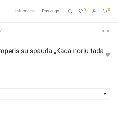
0
0
Informacija
Paslaugos
a“
mperis su spauda „Kada noriu tada