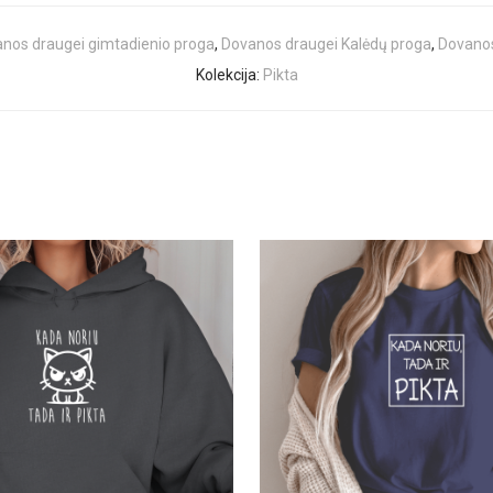
nos draugei gimtadienio proga
,
Dovanos draugei Kalėdų proga
,
Dovanos
Kolekcija:
Pikta