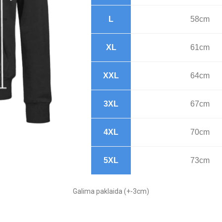
L
58cm
XL
61cm
XXL
64cm
3XL
67cm
4XL
70cm
5XL
73cm
Galima paklaida (+-3cm)