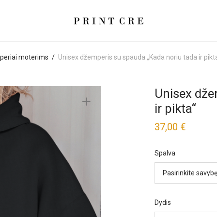
eriai moterims
/
Unisex džemperis su spauda „Kada noriu tada ir pikt
Unisex dže
ir pikta“
37,00
€
Spalva
Dydis