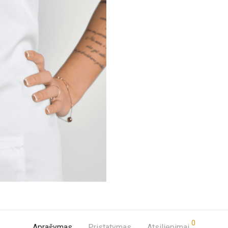
0
Aprašymas
Pristatymas
Atsiliepimai