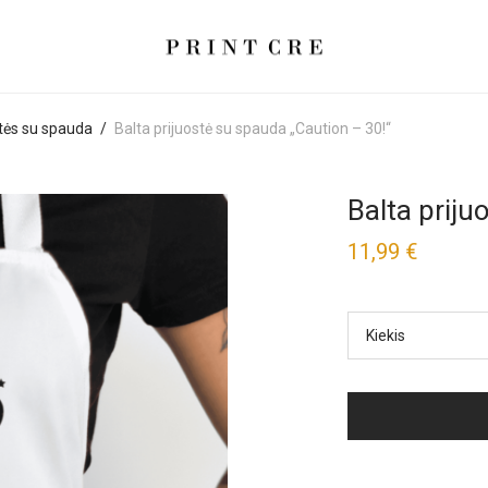
stės su spauda
/
Balta prijuostė su spauda „Caution – 30!“
Balta priju
11,99
€
Kiekis