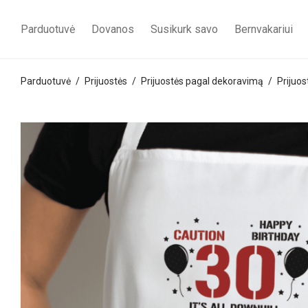
Parduotuvė
Dovanos
Susikurk savo
Bernvakariui
Parduotuvė
/
Prijuostės
/
Prijuostės pagal dekoravimą
/
Prijuo