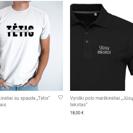
nėliai su spauda „Tėtis“
Vyriški polo marškinėliai „Jūs
ais
tekstas“
18,00
€