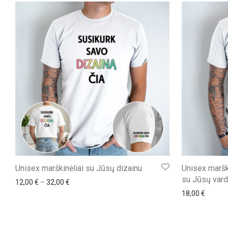
Unisex marškinėliai su Jūsų dizainu
Unisex marški
su Jūsų vard
Price range: 12,00 € through 32,00 €
12,00
€
–
32,00
€
18,00
€