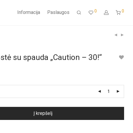
0
0
Informacija
Paslaugos
ostė su spauda „Caution – 30!“
Į krepšelį