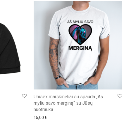
ų
Unisex marškinėliai su spauda „Aš
myliu savo merginą“ su Jūsų
nuotrauka
15,00
€