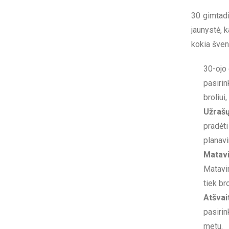
30 gimtadi
jaunystė, k
kokia šven
30-ojo
pasirin
broliui
Užrašų
pradėt
planavi
Matavi
Matavim
tiek br
Atšvai
pasirin
metu.