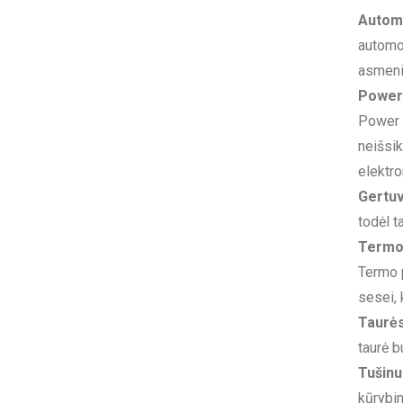
Automo
automob
asmenin
Power
Power b
neišsik
elektro
Gertu
todėl t
Termo 
Termo p
sesei, 
Taurė
taurė b
Tušinu
kūrybin