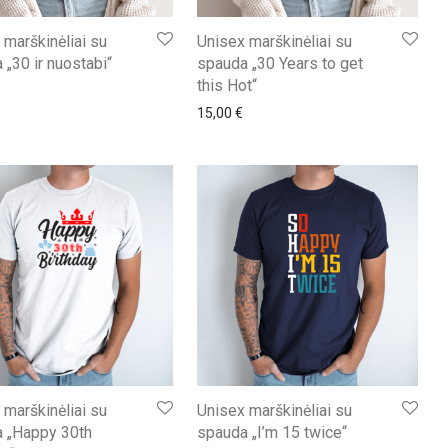
 marškinėliai su
Unisex marškinėliai su
 „30 ir nuostabi“
spauda „30 Years to get
this Hot“
15,00
€
 marškinėliai su
Unisex marškinėliai su
 „Happy 30th
spauda „I’m 15 twice“