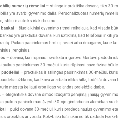
bilių numerių rėmeliai
– stilinga ir praktiška dovana, tiks 30-m
ilis yra svarbi gyvenimo dalis. Personalizuotas numerių rėmelis
į stilių ir suteiks išskirtinumo.
 bankai
– šiuolaikiniai gyvenimo ritmai reikalauja, kad visada bū
ankas yra praktiška dovana, kuri užtikrina, kad telefonai ir kiti įr
rautų. Puikus pasirinkimas broliui, sesei arba draugams, kurie kel
ninius įrenginius.
vės
– dovana, kuri rūpinasi sveikata ir gerove. Gertuvė padeda išla
ai puikus pasirinkimas 30-mečiui, kuris rūpinasi savo fizine būkle
puodeliai
– praktiškas ir stilingas pasirinkimas 30-mečiui, kuris
uodelis užtikrins, kad kava ar arbata išliks šilta, todėl ši dovana ti
kurie mėgsta keliauti arba ilgas valandas praleidžia darbe.
s
– elegantiška dovana simbolizuojanti perėjimą į naują gyvenimo
us puikus pasirinkimas švęsti 30-ojo gimtadienio akimirkas su dr
kai
– puiki dovana 30-mečiui, kuris pradeda naujus gyvenimo eta
ius projektus ar verslą. Kokybiški tušinukai ne tik padeda tvarkytis