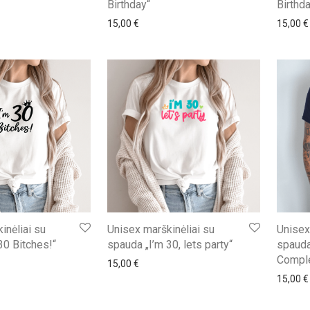
Birthday“
Birthd
15,00
€
15,00
€
inėliai su
Unisex marškinėliai su
Unisex
30 Bitches!“
spauda „I’m 30, lets party“
spauda
Compl
15,00
€
15,00
€