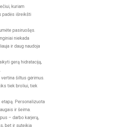
ečiui, kuriam
 padės išreikšti
tumėte pasiruošęs.
enginiai niekada
iauja ir daug naudoja
ikyti gerą hidrataciją,
.
 vertina šiltus gėrimus.
ks tiek broliui, tiek
 etapą. Personalizuota
augais ir šeima.
pus – darbo karjerą,
, bet ir suteikia