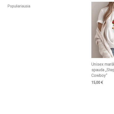
Populiariausia
Unisex maršk
spauda „Ste
Cowboy“
15,00
€