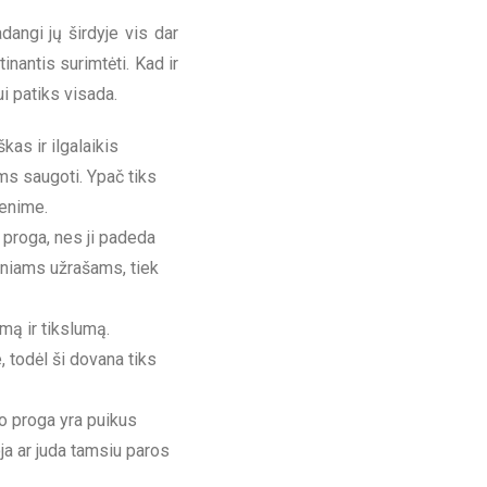
dangi jų širdyje vis dar
tinantis surimtėti. Kad ir
i patiks visada.
kas ir ilgalaikis
ms saugoti. Ypač tiks
venime.
 proga, nes ji padeda
iniams užrašams, tiek
mą ir tikslumą.
 todėl ši dovana tiks
o proga yra puikus
ja ar juda tamsiu paros