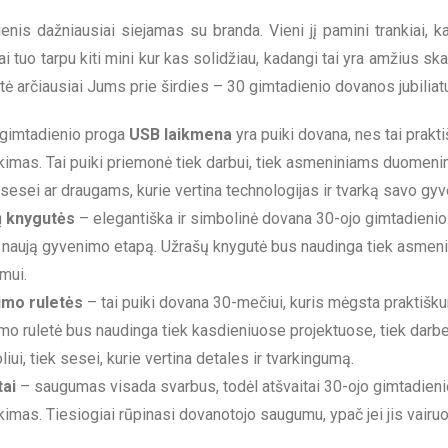
enis dažniausiai siejamas su branda. Vieni jį pamini trankiai, ka
ai tuo tarpu kiti mini kur kas solidžiau, kadangi tai yra amžius ska
tė arčiausiai Jums prie širdies – 30 gimtadienio dovanos jubiliatu
 gimtadienio proga
USB laikmena
yra puiki dovana, nes tai praktiš
kimas. Tai puiki priemonė tiek darbui, tiek asmeniniams duomeni
, sesei ar draugams, kurie vertina technologijas ir tvarką savo gy
 knygutės
– elegantiška ir simbolinė dovana 30-ojo gimtadienio
i naują gyvenimo etapą. Užrašų knygutė bus naudinga tiek asmen
mui.
mo ruletės
– tai puiki dovana 30-mečiui, kuris mėgsta praktišku
o ruletė bus naudinga tiek kasdieniuose projektuose, tiek darbe,
oliui, tiek sesei, kurie vertina detales ir tvarkingumą.
tai
– saugumas visada svarbus, todėl atšvaitai 30-ojo gimtadieni
kimas. Tiesiogiai rūpinasi dovanotojo saugumu, ypač jei jis vairuo