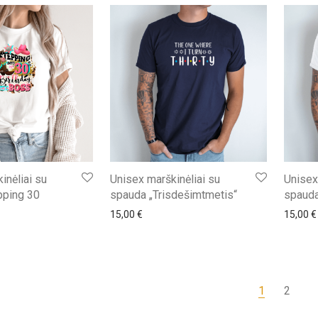
inėliai su
Unisex marškinėliai su
Unisex
pping 30
spauda „Trisdešimtmetis“
spauda
15,00
€
15,00
€
1
2