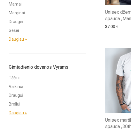
Mamai
Unisex džem
Merginai
spauda „Man
Draugei
37,00
€
Sesei
Daugiau »
Gimtadienio dovanos Vyrams
Tėčiui
Vaikinui
Draugui
Broliui
Daugiau »
Unisex maršk
spauda „30th