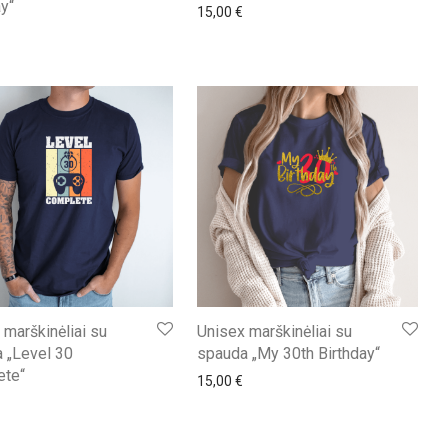
ay“
15,00
€
 marškinėliai su
Unisex marškinėliai su
 „Level 30
spauda „My 30th Birthday“
ete“
15,00
€