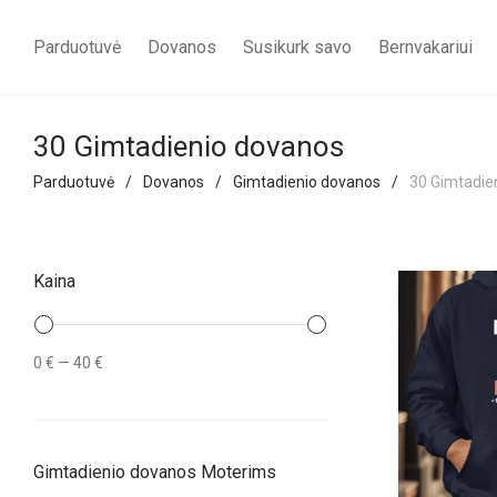
Parduotuvė
Dovanos
Susikurk savo
Bernvakariui
30 Gimtadienio dovanos
Parduotuvė
/
Dovanos
/
Gimtadienio dovanos
/
30 Gimtadie
Kaina
Min
Maks
0 €
—
40 €
kaina
kaina
Gimtadienio dovanos Moterims