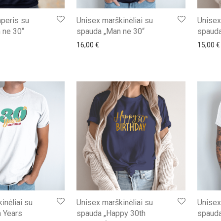
peris su
Unisex marškinėliai su
Unisex
 ne 30“
spauda „Man ne 30“
spauda
16,00
€
15,00
€
inėliai su
Unisex marškinėliai su
Unisex
 Years
spauda „Happy 30th
spauda