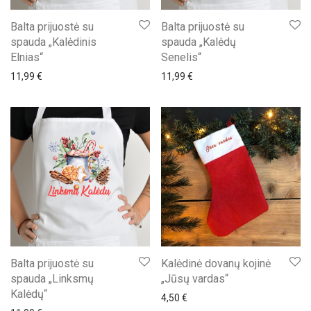
Balta prijuostė su
Balta prijuostė su
spauda „Kalėdinis
spauda „Kalėdų
Elnias“
Senelis“
11,99
€
11,99
€
Balta prijuostė su
Kalėdinė dovanų kojinė
spauda „Linksmų
„Jūsų vardas“
Kalėdų“
4,50
€