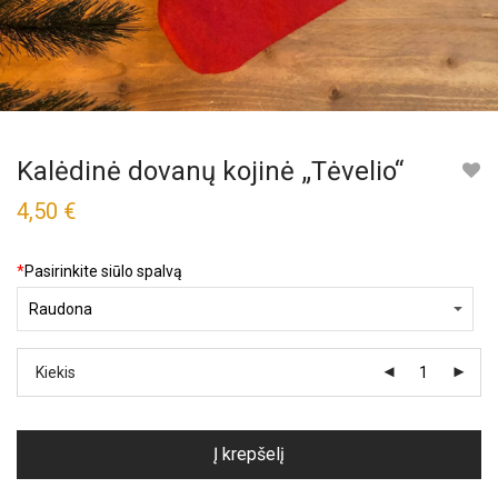
Kalėdinė dovanų kojinė „Tėvelio“
4,50
€
*
Pasirinkite siūlo spalvą
Kiekis
Į krepšelį