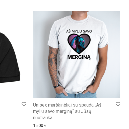
ų
Unisex marškinėliai su spauda „Aš
myliu savo merginą“ su Jūsų
nuotrauka
15,00
€