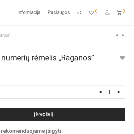
0
0
Informacija
Paslaugos
ganos”
s numerių rėmelis „Raganos”
Į krepšelį
ų rekomenduojame įsigyti: