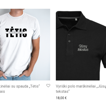
nėliai su spauda „Tėtis“
Vyriški polo marškinėliai „Jūs
ais
tekstas“
18,00
€