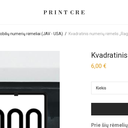
obilių numerių rėmeliai (JAV - USA)
/
Kvadratinis numerių rėmelis „Ra
Kvadratini
6,00
€
Kiekis
Prie šių rėmeli