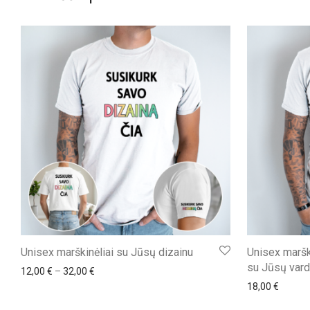
Unisex marškinėliai su Jūsų dizainu
Unisex marški
su Jūsų vard
Price range: 12,00 € through 32,00 €
12,00
€
–
32,00
€
18,00
€