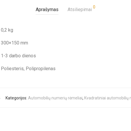
0
Aprašymas
Atsiliepimai
0,2 kg
300×150 mm
1-3 darbo dienos
Poliesteris, Polipropilenas
4
Kategorijos:
Automobilių numerių rėmeliai
,
Kvadratiniai automobilių 