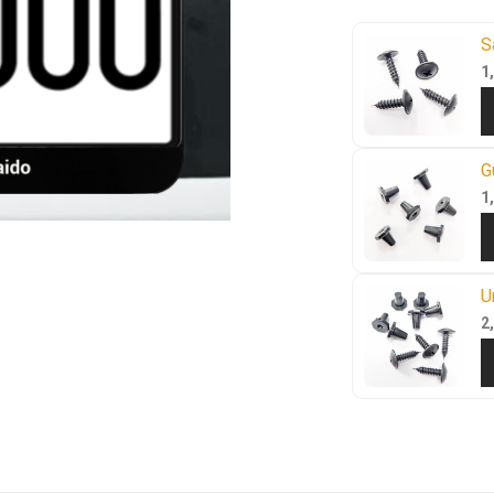
S
1
G
1
U
2