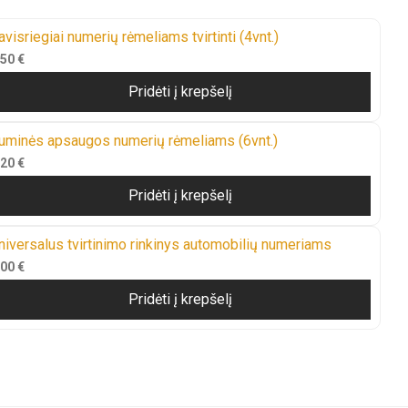
avisriegiai numerių rėmeliams tvirtinti (4vnt.)
,50
€
Pridėti į krepšelį
uminės apsaugos numerių rėmeliams (6vnt.)
,20
€
Pridėti į krepšelį
niversalus tvirtinimo rinkinys automobilių numeriams
,00
€
Pridėti į krepšelį