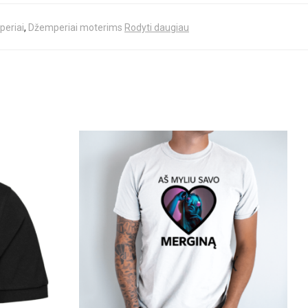
eriai
,
Džemperiai moterims
Rodyti daugiau