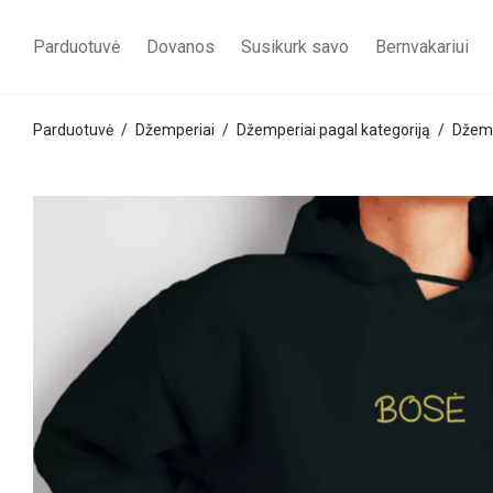
Parduotuvė
Dovanos
Susikurk savo
Bernvakariui
Parduotuvė
/
Džemperiai
/
Džemperiai pagal kategoriją
/
Džemp