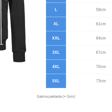
L
58cm
XL
61cm
XXL
64cm
3XL
67cm
4XL
70cm
5XL
73cm
Galima paklaida (+-3cm)