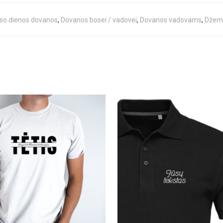
so dienos dovanos
,
Dovanos bosei / vadovei
,
Dovanos vadovams
,
Džemp