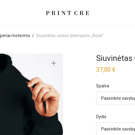
eriai moterims
/
Siuvinėtas unisex džemperis „Bosė“
Siuvinėtas
37,00
€
Spalva
Dydis