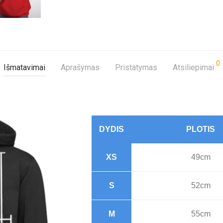
0
Išmatavimai
Aprašymas
Pristatymas
Atsiliepimai
DYDIS
PLOTIS
XS
49cm
S
52cm
M
55cm