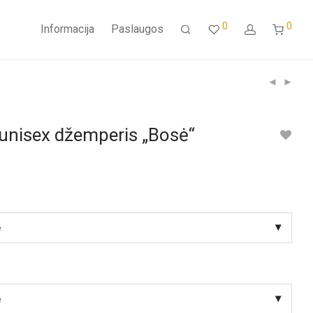
0
0
Informacija
Paslaugos
 unisex džemperis „Bosė“